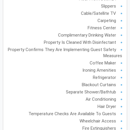
Slippers
أكتوبر
2027
Cable/Satellite TV
Carpeting
الأحد
الاثنين
الثلاثاء
الأربعاء
الخميس
الجمعة
السبت
ح
ن
ث
ر
خ
ج
س
Fitness Center
Complimentary Drinking Water
نوفمبر
2027
Property Is Cleaned With Disinfectant
Property Confirms They Are Implementing Guest Safety
الأحد
الاثنين
الثلاثاء
الأربعاء
الخميس
الجمعة
السبت
ح
ن
ث
ر
خ
ج
س
Measures
Coffee Maker
Ironing Amenities
ديسمبر
2027
Refrigerator
Blackout Curtains
الأحد
الاثنين
الثلاثاء
الأربعاء
الخميس
الجمعة
السبت
ح
ن
ث
ر
خ
ج
س
Separate Shower/Bathtub
Air Conditioning
Hair Dryer
يناير
2028
Temperature Checks Are Available To Guests
الأحد
الاثنين
الثلاثاء
الأربعاء
الخميس
الجمعة
السبت
ح
ن
ث
ر
خ
ج
س
Wheelchair Access
Fire Extinguishers