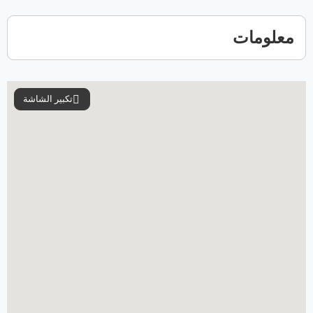
31
30
29
28
27
معلومات
تكبير الشاشة