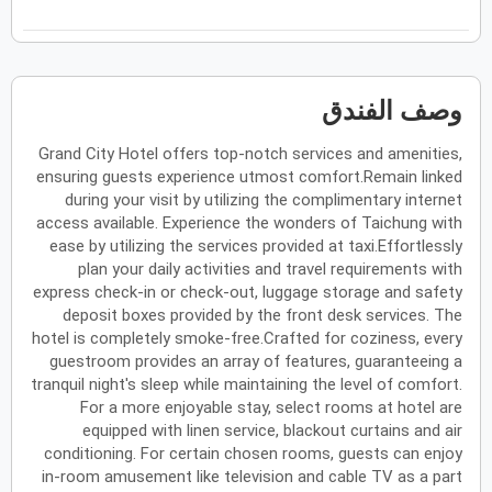
فبراير
2027
الأحد
الاثنين
الثلاثاء
الأربعاء
الخميس
الجمعة
السبت
ح
ن
ث
ر
خ
ج
س
وصف الفندق
Grand City Hotel offers top-notch services and amenities,
مارس
2027
ensuring guests experience utmost comfort.Remain linked
الأحد
الاثنين
الثلاثاء
الأربعاء
الخميس
الجمعة
السبت
during your visit by utilizing the complimentary internet
ح
ن
ث
ر
خ
ج
س
access available. Experience the wonders of Taichung with
ease by utilizing the services provided at taxi.Effortlessly
plan your daily activities and travel requirements with
أبريل
2027
express check-in or check-out, luggage storage and safety
deposit boxes provided by the front desk services. The
الأحد
الاثنين
الثلاثاء
الأربعاء
الخميس
الجمعة
السبت
ح
ن
ث
ر
خ
ج
س
hotel is completely smoke-free.Crafted for coziness, every
guestroom provides an array of features, guaranteeing a
tranquil night's sleep while maintaining the level of comfort.
For a more enjoyable stay, select rooms at hotel are
مايو
2027
equipped with linen service, blackout curtains and air
conditioning. For certain chosen rooms, guests can enjoy
الأحد
الاثنين
الثلاثاء
الأربعاء
الخميس
الجمعة
السبت
ح
ن
ث
ر
خ
ج
س
in-room amusement like television and cable TV as a part