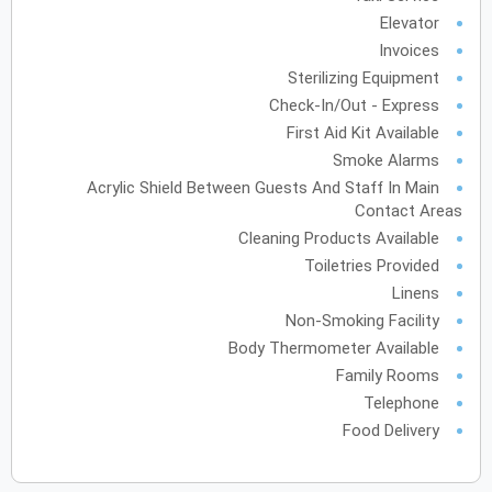
Elevator
Invoices
يونيو
2028
Sterilizing Equipment
الأحد
الاثنين
الثلاثاء
الأربعاء
الخميس
الجمعة
السبت
ح
ن
ث
ر
خ
ج
س
Check-In/Out - Express
First Aid Kit Available
Smoke Alarms
يوليو
2028
Acrylic Shield Between Guests And Staff In Main
Contact Areas
الأحد
الاثنين
الثلاثاء
الأربعاء
الخميس
الجمعة
السبت
ح
ن
ث
ر
خ
ج
س
Cleaning Products Available
Toiletries Provided
Linens
أغسطس
2028
Non-Smoking Facility
الأحد
الاثنين
الثلاثاء
الأربعاء
الخميس
الجمعة
السبت
ح
ن
ث
ر
خ
ج
س
Body Thermometer Available
Family Rooms
12
11
10
Telephone
Food Delivery
19
18
17
16
15
14
13
26
25
24
23
22
21
20