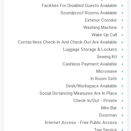
Facilities For Disabled Guests Available
فبراير
2028
Soundproof Rooms Available
الأحد
الاثنين
الثلاثاء
الأربعاء
الخميس
الجمعة
السبت
Exterior Corridor
ح
ن
ث
ر
خ
ج
س
Washing Machine
Wake-Up Call
Contactless Check-In And Check-Out Are Available
مارس
2028
Luggage Storage & Lockers
الأحد
الاثنين
الثلاثاء
الأربعاء
الخميس
الجمعة
السبت
ح
ن
ث
ر
خ
ج
س
Sewing Kit
Cashless Payment Available
Microwave
In Room Safe
أبريل
2028
Desk/Workspace Available
الأحد
الاثنين
الثلاثاء
الأربعاء
الخميس
الجمعة
السبت
ح
ن
ث
ر
خ
ج
س
Social Distancing Measures Are In Place
Check-In/Out - Private
Mini-Bar
مايو
2028
Doorman
الأحد
الاثنين
الثلاثاء
الأربعاء
الخميس
الجمعة
السبت
ح
ن
ث
ر
خ
ج
س
Internet Access - Free Public Access
Taxi Service