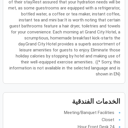
of their stay.Rest assured that your hydration needs will be
met, as some guestrooms are equipped with a refrigerator,
يونيو
2027
bottled water, a coffee or tea maker, instant coffee,
instant tea and mini bar.It is worth noting that certain
الأحد
الاثنين
الثلاثاء
الأربعاء
الخميس
الجمعة
السبت
ح
ن
ث
ر
خ
ج
س
guest bathrooms feature a hair dryer, toiletries and towels
for your convenience. Each morning at Grand City Hotel, a
scrumptious, homemade breakfast kick-starts the
day.Grand City Hotel provides a superb assortment of
يوليو
2027
leisure amenities for guests to enjoy. Eliminate those
الأحد
الاثنين
الثلاثاء
الأربعاء
الخميس
الجمعة
السبت
ح
ن
ث
ر
خ
ج
س
holiday calories by stopping by hotel and making use of
their well-equipped exercise amenities.. ((* Sorry, this
information is not available in the selected language and is
shown in EN)
أغسطس
2027
الأحد
الاثنين
الثلاثاء
الأربعاء
الخميس
الجمعة
السبت
ح
ن
ث
ر
خ
ج
س
الخدمات الفندقية
سبتمبر
2027
Meeting/Banquet Facilities
الأحد
الاثنين
الثلاثاء
الأربعاء
الخميس
الجمعة
السبت
ح
ن
ث
ر
خ
ج
س
Closet
24 Hour Front Desk