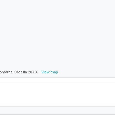
1/1
Komarna, Croatia 20356
View map