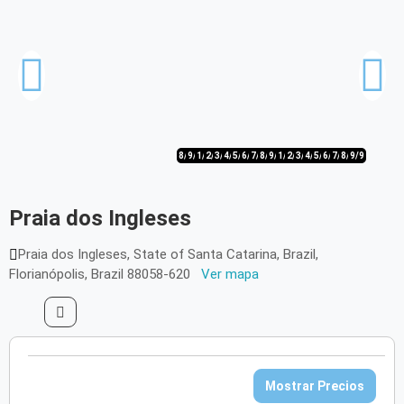
8/9
9/9
1/9
2/9
3/9
4/9
5/9
6/9
7/9
8/9
9/9
1/9
2/9
3/9
4/9
5/9
6/9
7/9
8/9
9/9
Praia dos Ingleses
Praia dos Ingleses, State of Santa Catarina, Brazil,
Florianópolis, Brazil 88058-620
Ver mapa
Mostrar Precios