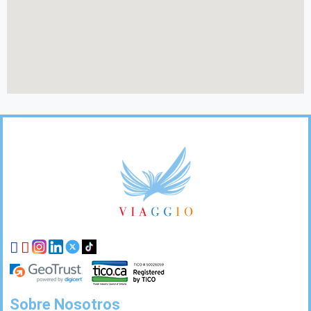
Enlaces
pie
de
página
Sobre Nosotros