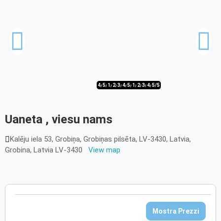
4/5
5/5
1/5
2/5
3/5
4/5
5/5
1/5
2/5
3/5
4/5
5/5
Uaneta , viesu nams
Kalēju iela 53, Grobiņa, Grobiņas pilsēta, LV-3430, Latvia,
Grobina, Latvia LV-3430
View map
Mostra Prezzi