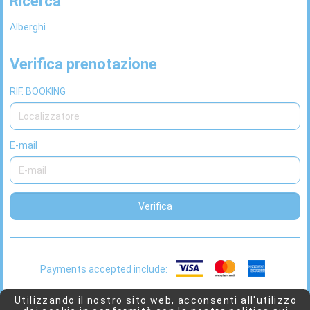
Ricerca
Alberghi
Verifica prenotazione
RIF. BOOKING
E-mail
Verifica
Payments accepted include:
This
2026 © Viaggio
Powered by
Juniper
Utilizzando il nostro sito web, acconsenti all'utilizzo