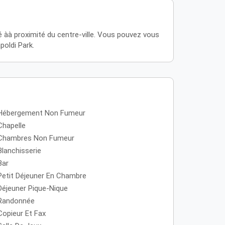
ué àà proximité du centre-ville. Vous pouvez vous
poldi Park.
Hébergement Non Fumeur
Chapelle
Chambres Non Fumeur
Blanchisserie
Bar
Petit Déjeuner En Chambre
Déjeuner Pique-Nique
Randonnée
Copieur Et Fax