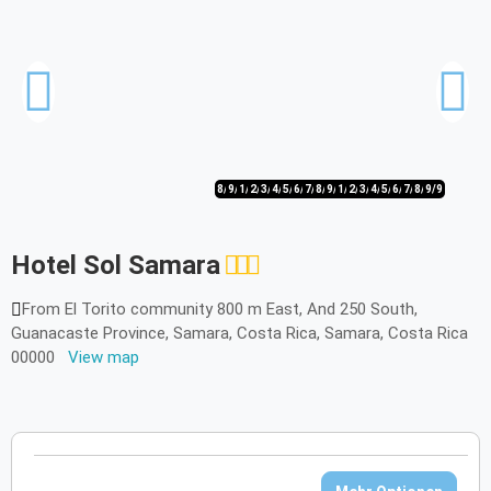
8/9
9/9
1/9
2/9
3/9
4/9
5/9
6/9
7/9
8/9
9/9
1/9
2/9
3/9
4/9
5/9
6/9
7/9
8/9
9/9
Hotel Sol Samara
From El Torito community 800 m East, And 250 South,
Guanacaste Province, Samara, Costa Rica, Samara, Costa Rica
00000
View map