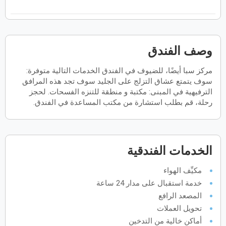
فبراير
2027
الأحد
الاثنين
الثلاثاء
الأربعاء
الخميس
الجمعة
السبت
ح
ن
ث
ر
خ
ج
س
وصف الفندق
مركز سبا أيضًا، للضيوف في الفندق الخدمات التالية متوفرة:
مارس
2027
سوف يتمتع عشاق التزلج على الجليد سوف تجد هذه المرافق
الأحد
الاثنين
الثلاثاء
الأربعاء
الخميس
الجمعة
السبت
الترفيهية في المبنى: مكتبة و منطقة للتنزه الفسحات. لحجز
ح
ن
ث
ر
خ
ج
س
رحلة، قم بطلب استشارة من مكتب المساعدة في الفندق.
أبريل
2027
الخدمات الفندقية
الأحد
الاثنين
الثلاثاء
الأربعاء
الخميس
الجمعة
السبت
ح
ن
ث
ر
خ
ج
س
مكيِّف الهواء
خدمة استقبال على مدار 24 ساعة
مايو
2027
المصعد الرافع
تحويل العملات
الأحد
الاثنين
الثلاثاء
الأربعاء
الخميس
الجمعة
السبت
ح
ن
ث
ر
خ
ج
س
أماكن خالية من التدخين