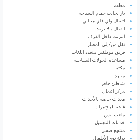
مطعم
أكتوبر
2027
بار بجانب حمام السباحة
اتصال واي فاي مجاني
الأحد
الاثنين
الثلاثاء
الأربعاء
الخميس
الجمعة
السبت
ح
ن
ث
ر
خ
ج
س
اتصال بالانترنت
إنترنت داخل الغرف
نوفمبر
2027
نقل من/إلى المطار
فريق موظفين متعدد اللغات
الأحد
الاثنين
الثلاثاء
الأربعاء
الخميس
الجمعة
السبت
ح
ن
ث
ر
خ
ج
س
مساعدة الجولات السياحية
مكتبة
منتزه
ديسمبر
2027
شاطئ خاص
مركز أعمال
الأحد
الاثنين
الثلاثاء
الأربعاء
الخميس
الجمعة
السبت
ح
ن
ث
ر
خ
ج
س
معدات خاصة بالأحداث
قاعة المؤتمرات
ملعب تنس
يناير
2028
خدمات التجميل
الأحد
الاثنين
الثلاثاء
الأربعاء
الخميس
الجمعة
السبت
ح
ن
ث
ر
خ
ج
س
منتجع صحي
بدلة نوم الأطفال