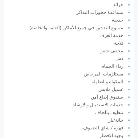
جرائد
يونيو
2027
مساعدة حجوزات التذاكر
حديقة
الأحد
الاثنين
الثلاثاء
الأربعاء
الخميس
الجمعة
السبت
ح
ن
ث
ر
خ
ج
س
ممنوع التدخين في جميع الأماكن (العامة والخاصة)
خدمة الغرف
ثلاجة
يوليو
2027
مجفف شعر
دش
الأحد
الاثنين
الثلاثاء
الأربعاء
الخميس
الجمعة
السبت
ح
ن
ث
ر
خ
ج
س
رداء الحمام
مستلزمات المرحاض
أغسطس
2027
المكواة والطاولة
غسيل ملابس
الأحد
الاثنين
الثلاثاء
الأربعاء
الخميس
الجمعة
السبت
ح
ن
ث
ر
خ
ج
س
صندوق إيداع آمن
خدمات الاستقبال والإرشاد
سبتمبر
2027
تنظيف بالجاف
حانة/بار
الأحد
الاثنين
الثلاثاء
الأربعاء
الخميس
الجمعة
السبت
ح
ن
ث
ر
خ
ج
س
قهوة / شاي للضيوف
وجبة الإفطار