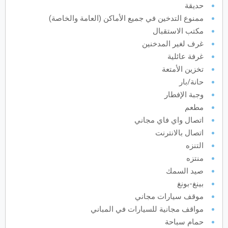
حديقة
ممنوع التدخين في جميع الأماكن (العامة والخاصة)
يونيو
2027
مكتب الاستقبال
الأحد
الاثنين
الثلاثاء
الأربعاء
الخميس
الجمعة
السبت
ح
ن
ث
ر
خ
ج
س
غرف لغير المدخنين
غرفة عائلية
تخزين الأمتعة
يوليو
2027
حانة/بار
وجبة الإفطار
الأحد
الاثنين
الثلاثاء
الأربعاء
الخميس
الجمعة
السبت
ح
ن
ث
ر
خ
ج
س
مطعم
اتصال واي فاي مجاني
اتصال بالانترنت
أغسطس
2027
التنزه
الأحد
الاثنين
الثلاثاء
الأربعاء
الخميس
الجمعة
السبت
ح
ن
ث
ر
خ
ج
س
منتزه
صيد السمك
بينغ-بونغ
سبتمبر
2027
موقف سيارات مجاني
الأحد
الاثنين
الثلاثاء
الأربعاء
الخميس
الجمعة
السبت
ح
ن
ث
ر
خ
ج
س
مواقف مجانية للسيارات في المباني
حمام سباحة