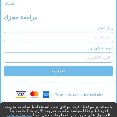
الفنادق
31
30
29
28
27
مراجعة حجزك
رمز الحجز
البريد الالكتورني
المراجعة
Payments accepted include:
This
2026 © Viaggio
بدعم من
Juniper
باستخدام موقعنا، فإنك توافق على استخدامنا لملفات تعريف
الارتباط وفقًا لسياسة ملفات تعريف الارتباط الخاصة بنا.
link
الحصول على مزيد من المعلومات حول لدينا
سياسة ملفات