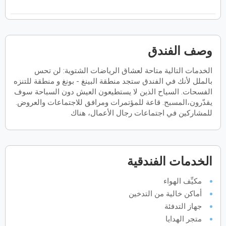
فبراير
2027
الأحد
الاثنين
الثلاثاء
الأربعاء
الخميس
الجمعة
السبت
ح
ن
ث
ر
خ
ج
س
وصف الفندق
الخدمات التالية متاحة لعشاق الرياضات الشتوية: لن تحس
مارس
2027
بالملل لأنك في الفندق ستجد منطقة البينغ - بونغ و منطقة للتنزه
الأحد
الاثنين
الثلاثاء
الأربعاء
الخميس
الجمعة
السبت
الفسحات. السياح الذين لا يستطيعون العيش دون السباحة سوف
ح
ن
ث
ر
خ
ج
س
يقدّرون،المسبح. قاعة للمؤتمرات ومرافق للاجتماعات والعروض.
للمشاركين في اجتماعات رجال الأعمال، هناك
أبريل
2027
الأحد
الاثنين
الثلاثاء
الأربعاء
الخميس
الجمعة
السبت
ح
ن
ث
ر
خ
ج
س
الخدمات الفندقية
مكيِّف الهواء
أماكن خالية من التدخين
مايو
2027
جهاز التدفئة
الأحد
الاثنين
الثلاثاء
الأربعاء
الخميس
الجمعة
السبت
ح
ن
ث
ر
خ
ج
س
متجر الهدايا