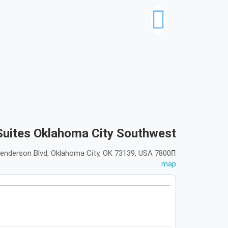
Suites Oklahoma City Southwest
7800 C A Henderson Blvd, Oklahoma City, OK 73139, USA, أوكلاهوما سيتي, United States of America 73139
map