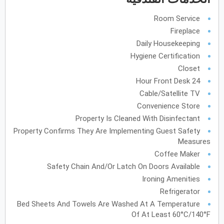
Room Service
يونيو
2027
Fireplace
الأحد
الاثنين
الثلاثاء
الأربعاء
الخميس
الجمعة
السبت
ح
ن
ث
ر
خ
ج
س
Daily Housekeeping
Hygiene Certification
Closet
يوليو
2027
24 Hour Front Desk
Cable/Satellite TV
الأحد
الاثنين
الثلاثاء
الأربعاء
الخميس
الجمعة
السبت
ح
ن
ث
ر
خ
ج
س
Convenience Store
Property Is Cleaned With Disinfectant
أغسطس
2027
Property Confirms They Are Implementing Guest Safety
Measures
الأحد
الاثنين
الثلاثاء
الأربعاء
الخميس
الجمعة
السبت
ح
ن
ث
ر
خ
ج
س
Coffee Maker
Safety Chain And/or Latch On Doors Available
Ironing Amenities
سبتمبر
2027
Refrigerator
الأحد
الاثنين
الثلاثاء
الأربعاء
الخميس
الجمعة
السبت
ح
ن
ث
ر
خ
ج
س
Bed Sheets And Towels Are Washed At A Temperature
Of At Least 60°C/140°F