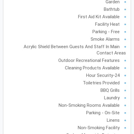
Garden
Bathtub
يونيو
2028
First Aid Kit Available
Facility Heat
الأحد
الاثنين
الثلاثاء
الأربعاء
الخميس
الجمعة
السبت
ح
ن
ث
ر
خ
ج
س
Parking - Free
Smoke Alarms
Acrylic Shield Between Guests And Staff In Main
يوليو
2028
Contact Areas
الأحد
الاثنين
الثلاثاء
الأربعاء
الخميس
الجمعة
السبت
Outdoor Recreational Features
ح
ن
ث
ر
خ
ج
س
Cleaning Products Available
24-Hour Security
أغسطس
2028
Toiletries Provided
BBQ Grills
الأحد
الاثنين
الثلاثاء
الأربعاء
الخميس
الجمعة
السبت
ح
ن
ث
ر
خ
ج
س
Laundry
Non-Smoking Rooms Available
12
11
10
9
8
7
6
Parking - On-Site
19
18
17
16
15
14
13
Linens
Non-Smoking Facility
26
25
24
23
22
21
20