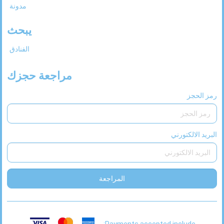
مدونة
يبحث
الفنادق
مراجعة حجزك
رمز الحجز
البريد الالكتورني
المراجعة
Payments accepted include: