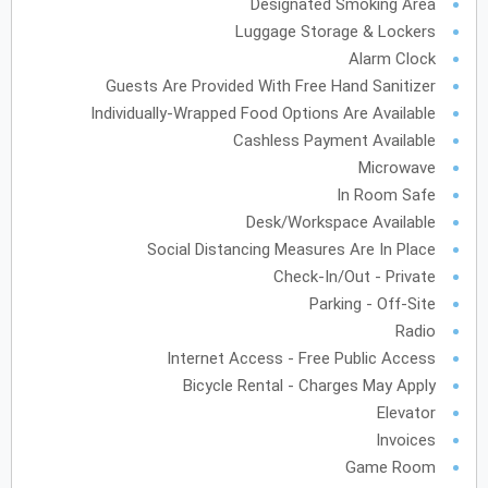
Designated Smoking Area
Luggage Storage & Lockers
فبراير
2028
Alarm Clock
الأحد
الاثنين
الثلاثاء
الأربعاء
الخميس
الجمعة
السبت
ح
ن
ث
ر
خ
ج
س
Guests Are Provided With Free Hand Sanitizer
Individually-Wrapped Food Options Are Available
Cashless Payment Available
مارس
2028
Microwave
In Room Safe
الأحد
الاثنين
الثلاثاء
الأربعاء
الخميس
الجمعة
السبت
ح
ن
ث
ر
خ
ج
س
Desk/Workspace Available
Social Distancing Measures Are In Place
Check-In/Out - Private
أبريل
2028
Parking - Off-Site
Radio
الأحد
الاثنين
الثلاثاء
الأربعاء
الخميس
الجمعة
السبت
ح
ن
ث
ر
خ
ج
س
Internet Access - Free Public Access
Bicycle Rental - Charges May Apply
مايو
2028
Elevator
Invoices
الأحد
الاثنين
الثلاثاء
الأربعاء
الخميس
الجمعة
السبت
ح
ن
ث
ر
خ
ج
س
Game Room