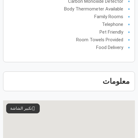
Carbon Monoxide Detector
31
30
29
28
27
Body Thermometer Available
Family Rooms
Telephone
Pet Friendly
Room Towels Provided
Food Delivery
معلومات
تكبير الشاشة