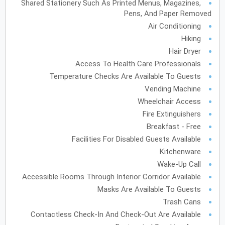
Shared Stationery Such As Printed Menus, Magazines,
Pens, And Paper Removed
أكتوبر
2027
Air Conditioning
الأحد
الاثنين
الثلاثاء
الأربعاء
الخميس
الجمعة
السبت
ح
ن
ث
ر
خ
ج
س
Hiking
Hair Dryer
Access To Health Care Professionals
نوفمبر
2027
Temperature Checks Are Available To Guests
الأحد
الاثنين
الثلاثاء
الأربعاء
الخميس
الجمعة
السبت
ح
ن
ث
ر
خ
ج
س
Vending Machine
Wheelchair Access
Fire Extinguishers
Breakfast - Free
ديسمبر
2027
Facilities For Disabled Guests Available
الأحد
الاثنين
الثلاثاء
الأربعاء
الخميس
الجمعة
السبت
ح
ن
ث
ر
خ
ج
س
Kitchenware
Wake-Up Call
Accessible Rooms Through Interior Corridor Available
Masks Are Available To Guests
يناير
2028
Trash Cans
الأحد
الاثنين
الثلاثاء
الأربعاء
الخميس
الجمعة
السبت
ح
ن
ث
ر
خ
ج
س
Contactless Check-In And Check-Out Are Available