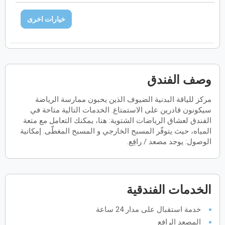
فبراير
2027
خيارات اخرى
الأحد
الاثنين
الثلاثاء
الأربعاء
الخميس
الجمعة
السبت
ح
ن
ث
ر
خ
ج
س
مارس
2027
وصف الفندق
الأحد
الاثنين
الثلاثاء
الأربعاء
الخميس
الجمعة
السبت
ح
ن
ث
ر
خ
ج
س
مركز للياقة البدنية الضيوف الذين يحبون ممارسة الرياضة
سيكونون قادرين على الاستمتاع. الخدمات التالية متاحة في
الفندق لعشاق الرياضات الشتوية: هنا، يمكنك التعامل مع متعة
المياه، حيث يتوفّر المسبح الخارجي و المسبح المغطّى. إمكانية
أبريل
2027
الوصول: يوجد مصعد / رافِع.
الأحد
الاثنين
الثلاثاء
الأربعاء
الخميس
الجمعة
السبت
ح
ن
ث
ر
خ
ج
س
الخدمات الفندقية
مايو
2027
خدمة استقبال على مدار 24 ساعة
الأحد
الاثنين
الثلاثاء
الأربعاء
الخميس
الجمعة
السبت
ح
ن
ث
ر
خ
ج
س
المصعد الرافع