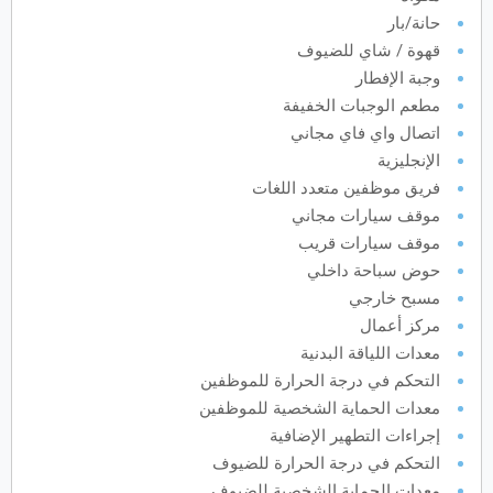
حانة/بار
أكتوبر
2027
قهوة / شاي للضيوف
وجبة الإفطار
الأحد
الاثنين
الثلاثاء
الأربعاء
الخميس
الجمعة
السبت
ح
ن
ث
ر
خ
ج
س
مطعم الوجبات الخفيفة
اتصال واي فاي مجاني
نوفمبر
2027
الإنجليزية
فريق موظفين متعدد اللغات
الأحد
الاثنين
الثلاثاء
الأربعاء
الخميس
الجمعة
السبت
ح
ن
ث
ر
خ
ج
س
موقف سيارات مجاني
موقف سيارات قريب
حوض سباحة داخلي
ديسمبر
2027
مسبح خارجي
الأحد
الاثنين
الثلاثاء
الأربعاء
الخميس
الجمعة
السبت
ح
ن
ث
ر
خ
ج
س
مركز أعمال
معدات اللياقة البدنية
التحكم في درجة الحرارة للموظفين
معدات الحماية الشخصية للموظفين
يناير
2028
إجراءات التطهير الإضافية
الأحد
الاثنين
الثلاثاء
الأربعاء
الخميس
الجمعة
السبت
ح
ن
ث
ر
خ
ج
س
التحكم في درجة الحرارة للضيوف
معدات الحماية الشخصية للضيوف