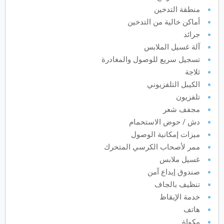
منطقة التدخين
يونيو
2027
أماكن خالية من التدخين
جرائد
الأحد
الاثنين
الثلاثاء
الأربعاء
الخميس
الجمعة
السبت
ح
ن
ث
ر
خ
ج
س
آلة غسيل الملابس
تسجيل سريع للوصول والمغادرة
ثلاجة
يوليو
2027
الكيبل التلفزيوني
تلفزيون
الأحد
الاثنين
الثلاثاء
الأربعاء
الخميس
الجمعة
السبت
ح
ن
ث
ر
خ
ج
س
مجفف شعر
دش / حوض الاستحمام
أغسطس
2027
ميزات إمكانية الوصول
ممر لأصحاب الكرسي المتحرك
الأحد
الاثنين
الثلاثاء
الأربعاء
الخميس
الجمعة
السبت
ح
ن
ث
ر
خ
ج
س
غسيل ملابس
صندوق إيداع آمن
سبتمبر
2027
تنظيف بالجاف
خدمة الإيقاظ
الأحد
الاثنين
الثلاثاء
الأربعاء
الخميس
الجمعة
السبت
ح
ن
ث
ر
خ
ج
س
هاتف
مكواة