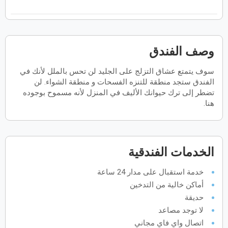
فبراير
2027
الأحد
الاثنين
الثلاثاء
الأربعاء
الخميس
الجمعة
السبت
ح
ن
ث
ر
خ
ج
س
وصف الفندق
سوف يتمتع عشاق التزلج على الجليد لن تحس بالملل لأنك في
مارس
2027
الفندق ستجد منطقة للتنزه الفسحات و منطقة الشواء. لن
الأحد
الاثنين
الثلاثاء
الأربعاء
الخميس
الجمعة
السبت
تضطر إلى ترك حيوانك الأليف في المنزل لأنه مسموح بوجوده
ح
ن
ث
ر
خ
ج
س
هنا.
أبريل
2027
الخدمات الفندقية
الأحد
الاثنين
الثلاثاء
الأربعاء
الخميس
الجمعة
السبت
ح
ن
ث
ر
خ
ج
س
خدمة استقبال على مدار 24 ساعة
أماكن خالية من التدخين
مايو
2027
حديقة
لا توجد مصاعد
الأحد
الاثنين
الثلاثاء
الأربعاء
الخميس
الجمعة
السبت
ح
ن
ث
ر
خ
ج
س
اتصال واي فاي مجاني