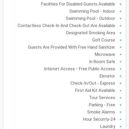
Facilities For Disabled Guests Available
أكتوبر
2027
Swimming Pool - Indoor
Swimming Pool - Outdoor
الأحد
الاثنين
الثلاثاء
الأربعاء
الخميس
الجمعة
السبت
ح
ن
ث
ر
خ
ج
س
Contactless Check-In And Check-Out Are Available
Designated Smoking Area
نوفمبر
2027
Golf Course
Guests Are Provided With Free Hand Sanitizer
الأحد
الاثنين
الثلاثاء
الأربعاء
الخميس
الجمعة
السبت
ح
ن
ث
ر
خ
ج
س
Microwave
In Room Safe
Internet Access - Free Public Access
ديسمبر
2027
Elevator
Check-In/Out - Express
الأحد
الاثنين
الثلاثاء
الأربعاء
الخميس
الجمعة
السبت
ح
ن
ث
ر
خ
ج
س
First Aid Kit Available
Tour Services
Parking - Free
يناير
2028
Smoke Alarms
الأحد
الاثنين
الثلاثاء
الأربعاء
الخميس
الجمعة
السبت
24-Hour Security
ح
ن
ث
ر
خ
ج
س
Laundry