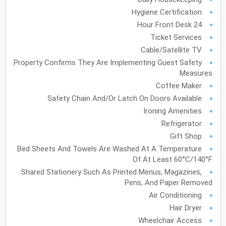
Hygiene Certification
يونيو
2027
24 Hour Front Desk
Ticket Services
الأحد
الاثنين
الثلاثاء
الأربعاء
الخميس
الجمعة
السبت
ح
ن
ث
ر
خ
ج
س
Cable/Satellite TV
Property Confirms They Are Implementing Guest Safety
Measures
يوليو
2027
Coffee Maker
الأحد
الاثنين
الثلاثاء
الأربعاء
الخميس
الجمعة
Safety Chain And/or Latch On Doors Available
السبت
ح
ن
ث
ر
خ
ج
س
Ironing Amenities
Refrigerator
أغسطس
2027
Gift Shop
Bed Sheets And Towels Are Washed At A Temperature
الأحد
الاثنين
الثلاثاء
الأربعاء
الخميس
الجمعة
السبت
ح
ن
ث
ر
خ
ج
س
Of At Least 60°C/140°F
Shared Stationery Such As Printed Menus, Magazines,
Pens, And Paper Removed
سبتمبر
2027
Air Conditioning
الأحد
الاثنين
الثلاثاء
الأربعاء
الخميس
الجمعة
السبت
ح
ن
ث
ر
خ
ج
س
Hair Dryer
Wheelchair Access