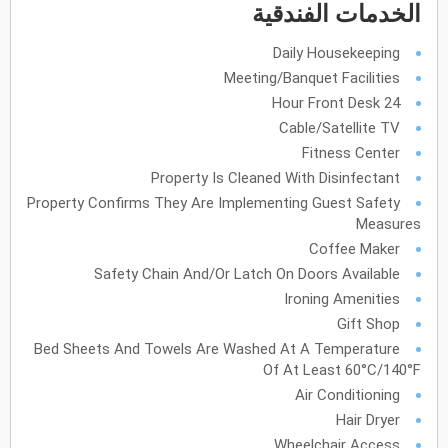
الخدمات الفندقية
يونيو
2027
Daily Housekeeping
الأحد
الاثنين
الثلاثاء
الأربعاء
الخميس
الجمعة
السبت
ح
ن
ث
ر
خ
ج
س
Meeting/Banquet Facilities
24 Hour Front Desk
Cable/Satellite TV
Fitness Center
يوليو
2027
Property Is Cleaned With Disinfectant
الأحد
الاثنين
الثلاثاء
الأربعاء
الخميس
الجمعة
السبت
ح
ن
ث
ر
خ
ج
س
Property Confirms They Are Implementing Guest Safety
Measures
Coffee Maker
أغسطس
2027
Safety Chain And/or Latch On Doors Available
الأحد
الاثنين
الثلاثاء
الأربعاء
الخميس
الجمعة
السبت
ح
ن
ث
ر
خ
ج
س
Ironing Amenities
Gift Shop
Bed Sheets And Towels Are Washed At A Temperature
سبتمبر
2027
Of At Least 60°C/140°F
Air Conditioning
الأحد
الاثنين
الثلاثاء
الأربعاء
الخميس
الجمعة
السبت
ح
ن
ث
ر
خ
ج
س
Hair Dryer
Wheelchair Access