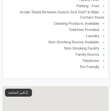
Parking - Free
فبراير
2028
Acrylic Shield Between Guests And Staff In Main
الأحد
الاثنين
الثلاثاء
الأربعاء
الخميس
الجمعة
السبت
ح
ن
ث
ر
خ
ج
س
Contact Areas
Cleaning Products Available
Toiletries Provided
Laundry
مارس
2028
Non-Smoking Rooms Available
الأحد
الاثنين
الثلاثاء
الأربعاء
الخميس
الجمعة
السبت
ح
ن
ث
ر
خ
ج
س
Non-Smoking Facility
Family Rooms
Telephone
Pet Friendly
أبريل
2028
الأحد
الاثنين
الثلاثاء
الأربعاء
الخميس
الجمعة
السبت
ح
ن
ث
ر
خ
ج
س
مايو
2028
تكبير الشاشة
الأحد
الاثنين
الثلاثاء
الأربعاء
الخميس
الجمعة
السبت
ح
ن
ث
ر
خ
ج
س