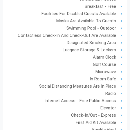
Breakfast - Free
أكتوبر
2027
Facilities For Disabled Guests Available
الأحد
الاثنين
الثلاثاء
الأربعاء
الخميس
الجمعة
السبت
Masks Are Available To Guests
ح
ن
ث
ر
خ
ج
س
Swimming Pool - Outdoor
Contactless Check-In And Check-Out Are Available
نوفمبر
2027
Designated Smoking Area
Luggage Storage & Lockers
الأحد
الاثنين
الثلاثاء
الأربعاء
الخميس
الجمعة
السبت
ح
ن
ث
ر
خ
ج
س
Alarm Clock
Golf Course
Microwave
ديسمبر
2027
In Room Safe
الأحد
الاثنين
الثلاثاء
الأربعاء
الخميس
الجمعة
السبت
ح
ن
ث
ر
خ
ج
س
Social Distancing Measures Are In Place
Radio
Internet Access - Free Public Access
Elevator
يناير
2028
Check-In/Out - Express
الأحد
الاثنين
الثلاثاء
الأربعاء
الخميس
الجمعة
السبت
ح
ن
ث
ر
خ
ج
س
First Aid Kit Available
Facility Heat