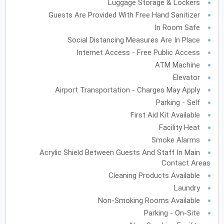
Luggage Storage & Lockers
Guests Are Provided With Free Hand Sanitizer
فبراير
2028
In Room Safe
الأحد
الاثنين
الثلاثاء
الأربعاء
الخميس
الجمعة
السبت
ح
ن
ث
ر
خ
ج
س
Social Distancing Measures Are In Place
Internet Access - Free Public Access
ATM Machine
مارس
2028
Elevator
Airport Transportation - Charges May Apply
الأحد
الاثنين
الثلاثاء
الأربعاء
الخميس
الجمعة
السبت
ح
ن
ث
ر
خ
ج
س
Parking - Self
First Aid Kit Available
Facility Heat
أبريل
2028
Smoke Alarms
Acrylic Shield Between Guests And Staff In Main
الأحد
الاثنين
الثلاثاء
الأربعاء
الخميس
الجمعة
السبت
ح
ن
ث
ر
خ
ج
س
Contact Areas
Cleaning Products Available
مايو
2028
Laundry
Non-Smoking Rooms Available
الأحد
الاثنين
الثلاثاء
الأربعاء
الخميس
الجمعة
السبت
ح
ن
ث
ر
خ
ج
س
Parking - On-Site