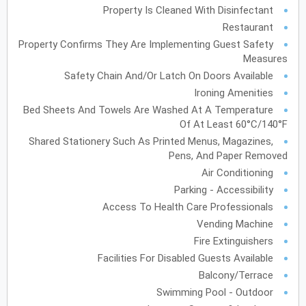
Property Is Cleaned With Disinfectant
أكتوبر
2027
Restaurant
Property Confirms They Are Implementing Guest Safety
الأحد
الاثنين
الثلاثاء
الأربعاء
الخميس
الجمعة
السبت
ح
ن
ث
ر
خ
ج
س
Measures
Safety Chain And/or Latch On Doors Available
Ironing Amenities
نوفمبر
2027
Bed Sheets And Towels Are Washed At A Temperature
الأحد
الاثنين
الثلاثاء
الأربعاء
الخميس
الجمعة
السبت
ح
ن
ث
ر
خ
ج
س
Of At Least 60°C/140°F
Shared Stationery Such As Printed Menus, Magazines,
Pens, And Paper Removed
Air Conditioning
ديسمبر
2027
Parking - Accessibility
الأحد
الاثنين
الثلاثاء
الأربعاء
الخميس
الجمعة
السبت
ح
ن
ث
ر
خ
ج
س
Access To Health Care Professionals
Vending Machine
Fire Extinguishers
يناير
2028
Facilities For Disabled Guests Available
Balcony/Terrace
الأحد
الاثنين
الثلاثاء
الأربعاء
الخميس
الجمعة
السبت
ح
ن
ث
ر
خ
ج
س
Swimming Pool - Outdoor