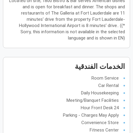
Located on site, 1800 Bistro & Bar serves American dishes
and is open for breakfast and dinner. The shops and
يونيو
2027
restaurants of The Galleria at Fort Lauderdale are 11
minutes' drive from the property. Fort Lauderdale-
الأحد
الاثنين
الثلاثاء
الأربعاء
الخميس
الجمعة
السبت
ح
ن
ث
ر
خ
ج
س
Hollywood International Airport is 8 minutes’ drive.. ((*
Sorry, this information is not available in the selected
language and is shown in EN)
يوليو
2027
الأحد
الاثنين
الثلاثاء
الأربعاء
الخميس
الجمعة
السبت
ح
ن
ث
ر
خ
ج
س
الخدمات الفندقية
أغسطس
2027
Room Service
Car Rental
الأحد
الاثنين
الثلاثاء
الأربعاء
الخميس
الجمعة
السبت
ح
ن
ث
ر
خ
ج
س
Daily Housekeeping
Meeting/Banquet Facilities
24 Hour Front Desk
سبتمبر
2027
Parking - Charges May Apply
الأحد
الاثنين
الثلاثاء
الأربعاء
الخميس
الجمعة
السبت
ح
ن
ث
ر
خ
ج
س
Convenience Store
Fitness Center