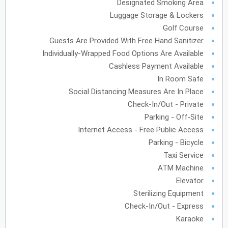
Designated Smoking Area
Luggage Storage & Lockers
فبراير
2028
Golf Course
الأحد
الاثنين
الثلاثاء
الأربعاء
الخميس
الجمعة
السبت
ح
ن
ث
ر
خ
ج
س
Guests Are Provided With Free Hand Sanitizer
Individually-Wrapped Food Options Are Available
Cashless Payment Available
مارس
2028
In Room Safe
Social Distancing Measures Are In Place
الأحد
الاثنين
الثلاثاء
الأربعاء
الخميس
الجمعة
السبت
ح
ن
ث
ر
خ
ج
س
Check-In/Out - Private
Parking - Off-Site
Internet Access - Free Public Access
أبريل
2028
Parking - Bicycle
Taxi Service
الأحد
الاثنين
الثلاثاء
الأربعاء
الخميس
الجمعة
السبت
ح
ن
ث
ر
خ
ج
س
ATM Machine
Elevator
مايو
2028
Sterilizing Equipment
Check-In/Out - Express
الأحد
الاثنين
الثلاثاء
الأربعاء
الخميس
الجمعة
السبت
ح
ن
ث
ر
خ
ج
س
Karaoke