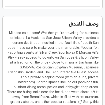
فبراير
2027
الأحد
الاثنين
الثلاثاء
الأربعاء
الخميس
الجمعة
السبت
ح
ن
ث
ر
خ
ج
س
وصف الفندق
Mi casa es su casa! Whether you're traveling for business
مارس
2027
or leisure, La Hacienda San Jose Silicon Valley provides a
الأحد
الاثنين
الثلاثاء
الأربعاء
الخميس
الجمعة
السبت
serene destination nestled in the foothills of south San
ح
ن
ث
ر
خ
ج
س
Jose that's sure to make your trip memorable. Popular for:
- sporting events at Silver Creek Sportsplex & Morgan Hill's
Plex - easy access to downtown San Jose & Silicon Valley
أبريل
2027
at a fraction of the price - close to major attractions like
SJMoMA, Rosicrucian Egyptian Museum, Japanese
الأحد
الاثنين
الثلاثاء
الأربعاء
الخميس
الجمعة
السبت
ح
ن
ث
ر
خ
ج
س
Friendship Garden, and The Tech Interactive Guest access
is to a private sleeping room (with en-suite, private
bathroom). Shared spaces include our pool/hot tub,
outdoor dining areas, patios and lobby/gift shop areas.
مايو
2027
There are hiking trails near the hotel, and we're about 4.9 ft
away from Bernal Plaza, which is filled with restaurants,
الأحد
الاثنين
الثلاثاء
الأربعاء
الخميس
الجمعة
السبت
ح
ن
ث
ر
خ
ج
س
grocery stores, and other popular retailers.. ((* Sorry, this