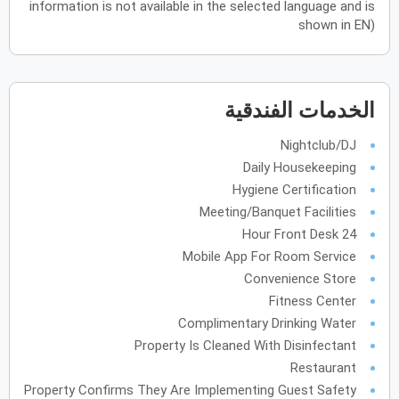
information is not available in the selected language and is
shown in EN)
يونيو
2027
الأحد
الاثنين
الثلاثاء
الأربعاء
الخميس
الجمعة
السبت
ح
ن
ث
ر
خ
ج
س
الخدمات الفندقية
يوليو
2027
Nightclub/DJ
Daily Housekeeping
الأحد
الاثنين
الثلاثاء
الأربعاء
الخميس
الجمعة
السبت
ح
ن
ث
ر
خ
ج
س
Hygiene Certification
Meeting/Banquet Facilities
أغسطس
2027
24 Hour Front Desk
Mobile App For Room Service
الأحد
الاثنين
الثلاثاء
الأربعاء
الخميس
الجمعة
السبت
ح
ن
ث
ر
خ
ج
س
Convenience Store
Fitness Center
Complimentary Drinking Water
سبتمبر
2027
Property Is Cleaned With Disinfectant
الأحد
الاثنين
الثلاثاء
الأربعاء
الخميس
الجمعة
السبت
ح
ن
ث
ر
خ
ج
س
Restaurant
Property Confirms They Are Implementing Guest Safety