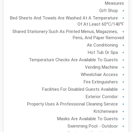
Measures
Gift Shop
أكتوبر
2027
Bed Sheets And Towels Are Washed At A Temperature
الأحد
الاثنين
الثلاثاء
الأربعاء
الخميس
الجمعة
السبت
ح
ن
ث
ر
خ
ج
س
Of At Least 60°C/140°F
Shared Stationery Such As Printed Menus, Magazines,
Pens, And Paper Removed
نوفمبر
2027
Air Conditioning
الأحد
الاثنين
الثلاثاء
الأربعاء
الخميس
الجمعة
السبت
ح
ن
ث
ر
خ
ج
س
Hot Tub Or Spa
Temperature Checks Are Available To Guests
Vending Machine
Wheelchair Access
ديسمبر
2027
Fire Extinguishers
الأحد
الاثنين
الثلاثاء
الأربعاء
الخميس
الجمعة
السبت
ح
ن
ث
ر
خ
ج
س
Facilities For Disabled Guests Available
Exterior Corridor
Property Uses A Professional Cleaning Service
يناير
2028
Kitchenware
Masks Are Available To Guests
الأحد
الاثنين
الثلاثاء
الأربعاء
الخميس
الجمعة
السبت
ح
ن
ث
ر
خ
ج
س
Swimming Pool - Outdoor