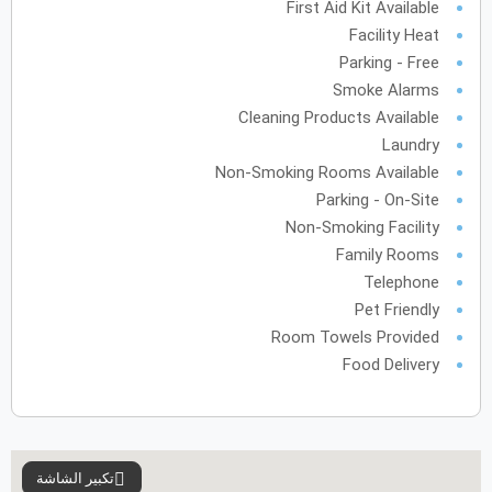
First Aid Kit Available
Facility Heat
يونيو
2028
Parking - Free
الأحد
الاثنين
الثلاثاء
الأربعاء
الخميس
الجمعة
السبت
Smoke Alarms
ح
ن
ث
ر
خ
ج
س
Cleaning Products Available
Laundry
Non-Smoking Rooms Available
يوليو
2028
Parking - On-Site
الأحد
الاثنين
الثلاثاء
الأربعاء
الخميس
الجمعة
السبت
ح
ن
ث
ر
خ
ج
س
Non-Smoking Facility
Family Rooms
Telephone
أغسطس
2028
Pet Friendly
الأحد
الاثنين
الثلاثاء
الأربعاء
الخميس
الجمعة
السبت
ح
ن
ث
ر
خ
ج
س
Room Towels Provided
Food Delivery
12
11
10
9
8
19
18
17
16
15
14
13
26
25
24
23
22
21
20
تكبير الشاشة