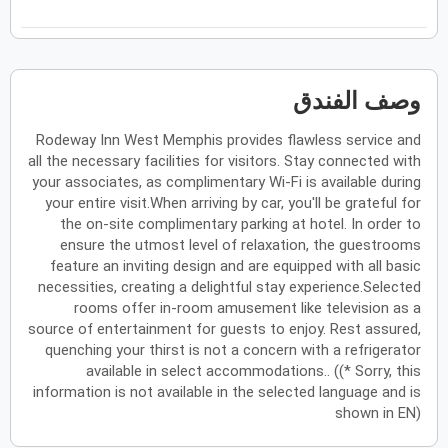
فبراير
2027
الأحد
الاثنين
الثلاثاء
الأربعاء
الخميس
الجمعة
السبت
ح
ن
ث
ر
خ
ج
س
وصف الفندق
Rodeway Inn West Memphis provides flawless service and
مارس
2027
all the necessary facilities for visitors. Stay connected with
الأحد
الاثنين
الثلاثاء
الأربعاء
الخميس
الجمعة
السبت
your associates, as complimentary Wi-Fi is available during
ح
ن
ث
ر
خ
ج
س
your entire visit.When arriving by car, you'll be grateful for
the on-site complimentary parking at hotel. In order to
ensure the utmost level of relaxation, the guestrooms
أبريل
2027
feature an inviting design and are equipped with all basic
necessities, creating a delightful stay experience.Selected
الأحد
الاثنين
الثلاثاء
الأربعاء
الخميس
الجمعة
السبت
ح
ن
ث
ر
خ
ج
س
rooms offer in-room amusement like television as a
source of entertainment for guests to enjoy. Rest assured,
quenching your thirst is not a concern with a refrigerator
available in select accommodations.. ((* Sorry, this
مايو
2027
information is not available in the selected language and is
shown in EN)
الأحد
الاثنين
الثلاثاء
الأربعاء
الخميس
الجمعة
السبت
ح
ن
ث
ر
خ
ج
س