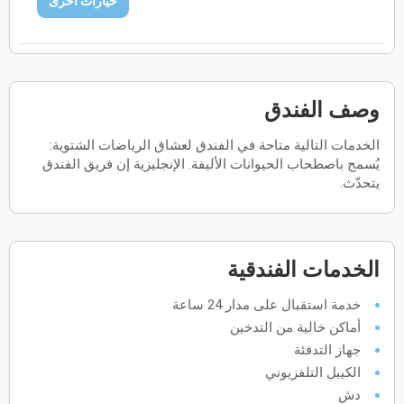
خيارات اخرى
فبراير
2027
الأحد
الاثنين
الثلاثاء
الأربعاء
الخميس
الجمعة
السبت
ح
ن
ث
ر
خ
ج
س
وصف الفندق
مارس
2027
الخدمات التالية متاحة في الفندق لعشاق الرياضات الشتوية:
الأحد
الاثنين
الثلاثاء
الأربعاء
الخميس
الجمعة
السبت
يُسمح باصطحاب الحيوانات الأليفة. الإنجليزية إن فريق الفندق
ح
ن
ث
ر
خ
ج
س
يتحدّث.
أبريل
2027
الخدمات الفندقية
الأحد
الاثنين
الثلاثاء
الأربعاء
الخميس
الجمعة
السبت
ح
ن
ث
ر
خ
ج
س
خدمة استقبال على مدار 24 ساعة
أماكن خالية من التدخين
مايو
2027
جهاز التدفئة
الكيبل التلفزيوني
الأحد
الاثنين
الثلاثاء
الأربعاء
الخميس
الجمعة
السبت
ح
ن
ث
ر
خ
ج
س
دش