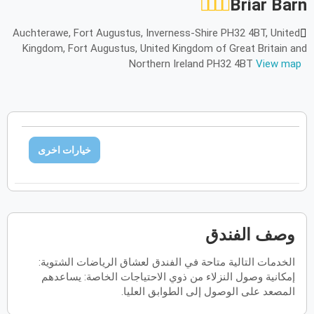
Briar Barn
أكتوبر
2026
Auchterawe, Fort Augustus, Inverness-Shire PH32 4BT, United
Kingdom, Fort Augustus, United Kingdom of Great Britain and
الأحد
الاثنين
الثلاثاء
الأربعاء
الخميس
الجمعة
السبت
ح
ن
ث
ر
خ
ج
س
Northern Ireland PH32 4BT
View map
نوفمبر
2026
الأحد
الاثنين
الثلاثاء
الأربعاء
الخميس
الجمعة
السبت
ح
ن
ث
ر
خ
ج
س
خيارات اخرى
ديسمبر
2026
الأحد
الاثنين
الثلاثاء
الأربعاء
الخميس
الجمعة
السبت
ح
ن
ث
ر
خ
ج
س
وصف الفندق
يناير
2027
الخدمات التالية متاحة في الفندق لعشاق الرياضات الشتوية:
إمكانية وصول النزلاء من ذوي الاحتياجات الخاصة: يساعدهم
الأحد
الاثنين
الثلاثاء
الأربعاء
الخميس
الجمعة
السبت
ح
ن
ث
ر
خ
ج
س
المصعد على الوصول إلى الطوابق العليا.