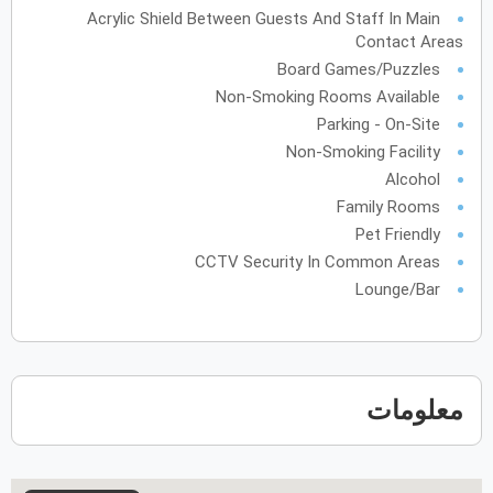
Acrylic Shield Between Guests And Staff In Main
فبراير
2028
Contact Areas
Board Games/Puzzles
الأحد
الاثنين
الثلاثاء
الأربعاء
الخميس
الجمعة
السبت
ح
ن
ث
ر
خ
ج
س
Non-Smoking Rooms Available
Parking - On-Site
Non-Smoking Facility
مارس
2028
Alcohol
الأحد
الاثنين
Family Rooms
الثلاثاء
الأربعاء
الخميس
الجمعة
السبت
ح
ن
ث
ر
خ
ج
س
Pet Friendly
CCTV Security In Common Areas
Lounge/Bar
أبريل
2028
الأحد
الاثنين
الثلاثاء
الأربعاء
الخميس
الجمعة
السبت
ح
ن
ث
ر
خ
ج
س
معلومات
مايو
2028
الأحد
الاثنين
الثلاثاء
الأربعاء
الخميس
الجمعة
السبت
ح
ن
ث
ر
خ
ج
س