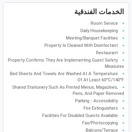
الخدمات الفندقية
يونيو
2027
الأحد
الاثنين
الثلاثاء
الأربعاء
الخميس
الجمعة
السبت
ح
ن
ث
ر
خ
ج
س
Room Service
Daily Housekeeping
Meeting/Banquet Facilities
Property Is Cleaned With Disinfectant
يوليو
2027
Restaurant
الأحد
الاثنين
الثلاثاء
الأربعاء
الخميس
الجمعة
السبت
ح
ن
ث
ر
خ
ج
س
Property Confirms They Are Implementing Guest Safety
Measures
Bed Sheets And Towels Are Washed At A Temperature
أغسطس
2027
Of At Least 60°C/140°F
Shared Stationery Such As Printed Menus, Magazines,
الأحد
الاثنين
الثلاثاء
الأربعاء
الخميس
الجمعة
السبت
ح
ن
ث
ر
خ
ج
س
Pens, And Paper Removed
Parking - Accessibility
سبتمبر
2027
Fire Extinguishers
Facilities For Disabled Guests Available
الأحد
الاثنين
الثلاثاء
الأربعاء
الخميس
الجمعة
السبت
ح
ن
ث
ر
خ
ج
س
Fax/Photocopying
Balcony/Terrace