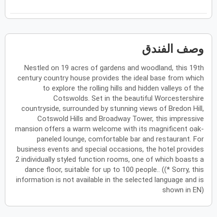
فبراير
2027
الأحد
الاثنين
الثلاثاء
الأربعاء
الخميس
الجمعة
السبت
ح
ن
ث
ر
خ
ج
س
وصف الفندق
Nestled on 19 acres of gardens and woodland, this 19th
مارس
2027
century country house provides the ideal base from which
الأحد
الاثنين
الثلاثاء
الأربعاء
الخميس
الجمعة
السبت
to explore the rolling hills and hidden valleys of the
ح
ن
ث
ر
خ
ج
س
Cotswolds. Set in the beautiful Worcestershire
countryside, surrounded by stunning views of Bredon Hill,
Cotswold Hills and Broadway Tower, this impressive
أبريل
2027
mansion offers a warm welcome with its magnificent oak-
paneled lounge, comfortable bar and restaurant. For
الأحد
الاثنين
الثلاثاء
الأربعاء
الخميس
الجمعة
السبت
ح
ن
ث
ر
خ
ج
س
business events and special occasions, the hotel provides
2 individually styled function rooms, one of which boasts a
dance floor, suitable for up to 100 people.. ((* Sorry, this
information is not available in the selected language and is
مايو
2027
shown in EN)
الأحد
الاثنين
الثلاثاء
الأربعاء
الخميس
الجمعة
السبت
ح
ن
ث
ر
خ
ج
س