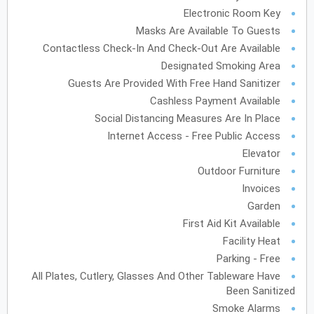
Electronic Room Key
أكتوبر
2027
Masks Are Available To Guests
Contactless Check-In And Check-Out Are Available
الأحد
الاثنين
الثلاثاء
الأربعاء
الخميس
الجمعة
السبت
ح
ن
ث
ر
خ
ج
س
Designated Smoking Area
Guests Are Provided With Free Hand Sanitizer
نوفمبر
2027
Cashless Payment Available
Social Distancing Measures Are In Place
الأحد
الاثنين
الثلاثاء
الأربعاء
الخميس
الجمعة
السبت
ح
ن
ث
ر
خ
ج
س
Internet Access - Free Public Access
Elevator
Outdoor Furniture
ديسمبر
2027
Invoices
Garden
الأحد
الاثنين
الثلاثاء
الأربعاء
الخميس
الجمعة
السبت
ح
ن
ث
ر
خ
ج
س
First Aid Kit Available
Facility Heat
Parking - Free
يناير
2028
All Plates, Cutlery, Glasses And Other Tableware Have
الأحد
الاثنين
الثلاثاء
الأربعاء
الخميس
الجمعة
السبت
ح
ن
ث
ر
خ
ج
س
Been Sanitized
Smoke Alarms