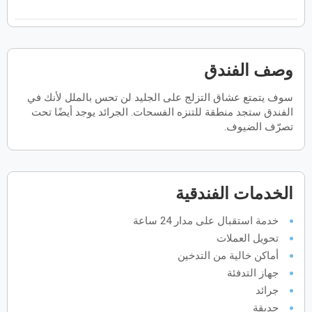
فبراير
2027
الأحد
الاثنين
الثلاثاء
الأربعاء
الخميس
الجمعة
السبت
ح
ن
ث
ر
خ
ج
س
وصف الفندق
سوف يتمتع عشاق التزلج على الجليد لن تحس بالملل لأنك في
مارس
2027
الفندق ستجد منطقة للتنزه الفسحات. الجرائد يوجد أيضًا تحت
الأحد
الاثنين
الثلاثاء
الأربعاء
الخميس
الجمعة
السبت
تصرّف الضيوف.
ح
ن
ث
ر
خ
ج
س
أبريل
2027
الخدمات الفندقية
الأحد
الاثنين
الثلاثاء
الأربعاء
الخميس
الجمعة
السبت
ح
ن
ث
ر
خ
ج
س
خدمة استقبال على مدار 24 ساعة
تحويل العملات
أماكن خالية من التدخين
مايو
2027
جهاز التدفئة
جرائد
الأحد
الاثنين
الثلاثاء
الأربعاء
الخميس
الجمعة
السبت
ح
ن
ث
ر
خ
ج
س
حديقة