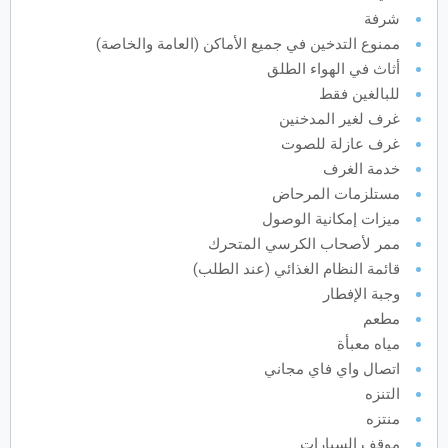
شرفة
يونيو
2027
ممنوع التدخين في جميع الأماكن (العامة والخاصة)
أثاث في الهواء الطلق
الأحد
الاثنين
الثلاثاء
الأربعاء
الخميس
الجمعة
السبت
ح
ن
ث
ر
خ
ج
س
للبالغين فقط
غرف لغير المدخنين
غرف عازلة للصوت
يوليو
2027
خدمة الغرف
مستلزمات المرحاض
الأحد
الاثنين
الثلاثاء
الأربعاء
الخميس
الجمعة
السبت
ح
ن
ث
ر
خ
ج
س
ميزات إمكانية الوصول
ممر لأصحاب الكرسي المتحرك
أغسطس
2027
قائمة النظام الغذائي (عند الطلب)
وجبة الإفطار
الأحد
الاثنين
الثلاثاء
الأربعاء
الخميس
الجمعة
السبت
ح
ن
ث
ر
خ
ج
س
مطعم
مياه معبأة
سبتمبر
2027
اتصال واي فاي مجاني
التنزه
الأحد
الاثنين
الثلاثاء
الأربعاء
الخميس
الجمعة
السبت
ح
ن
ث
ر
خ
ج
س
منتزه
موقف السيارات