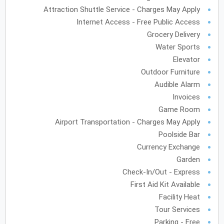
Attraction Shuttle Service - Charges May Apply
Internet Access - Free Public Access
يونيو
2028
Grocery Delivery
الأحد
الاثنين
الثلاثاء
الأربعاء
الخميس
الجمعة
السبت
ح
ن
ث
ر
خ
ج
س
Water Sports
Elevator
Outdoor Furniture
يوليو
2028
Audible Alarm
Invoices
الأحد
الاثنين
الثلاثاء
الأربعاء
الخميس
الجمعة
السبت
ح
ن
ث
ر
خ
ج
س
Game Room
Airport Transportation - Charges May Apply
أغسطس
2028
Poolside Bar
Currency Exchange
الأحد
الاثنين
الثلاثاء
الأربعاء
الخميس
الجمعة
السبت
ح
ن
ث
ر
خ
ج
س
Garden
Check-In/Out - Express
12
11
10
9
8
First Aid Kit Available
19
18
17
16
15
14
13
Facility Heat
Tour Services
26
25
24
23
22
21
20
Parking - Free