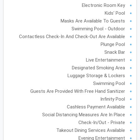
Electronic Room Key
فبراير
2028
Kids' Pool
Masks Are Available To Guests
الأحد
الاثنين
الثلاثاء
الأربعاء
الخميس
الجمعة
السبت
ح
ن
ث
ر
خ
ج
س
Swimming Pool - Outdoor
Contactless Check-In And Check-Out Are Available
Plunge Pool
مارس
2028
Snack Bar
الأحد
الاثنين
الثلاثاء
الأربعاء
الخميس
الجمعة
السبت
ح
ن
ث
ر
خ
ج
س
Live Entertainment
Designated Smoking Area
Luggage Storage & Lockers
Swimming Pool
أبريل
2028
Guests Are Provided With Free Hand Sanitizer
الأحد
الاثنين
الثلاثاء
الأربعاء
الخميس
الجمعة
السبت
ح
ن
ث
ر
خ
ج
س
Infinity Pool
Cashless Payment Available
Social Distancing Measures Are In Place
مايو
2028
Check-In/Out - Private
الأحد
الاثنين
الثلاثاء
الأربعاء
الخميس
الجمعة
السبت
ح
ن
ث
ر
خ
ج
س
Takeout Dining Services Available
Evening Entertainment