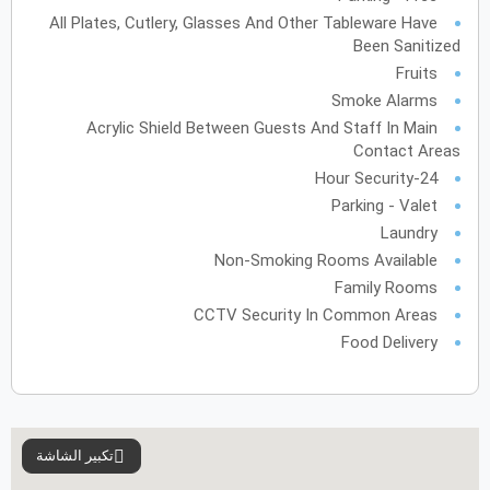
All Plates, Cutlery, Glasses And Other Tableware Have
31
30
29
28
27
Been Sanitized
Fruits
Smoke Alarms
Acrylic Shield Between Guests And Staff In Main
Contact Areas
24-Hour Security
Parking - Valet
Laundry
Non-Smoking Rooms Available
Family Rooms
CCTV Security In Common Areas
Food Delivery
تكبير الشاشة