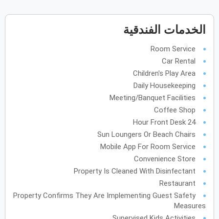
يونيو
2027
الخدمات الفندقية
الأحد
الاثنين
الثلاثاء
الأربعاء
الخميس
الجمعة
السبت
ح
ن
ث
ر
خ
ج
س
Room Service
Car Rental
Children's Play Area
يوليو
2027
Daily Housekeeping
الأحد
الاثنين
الثلاثاء
الأربعاء
الخميس
الجمعة
السبت
ح
ن
ث
ر
خ
ج
س
Meeting/Banquet Facilities
Coffee Shop
24 Hour Front Desk
أغسطس
2027
Sun Loungers Or Beach Chairs
الأحد
الاثنين
الثلاثاء
الأربعاء
الخميس
الجمعة
السبت
ح
ن
ث
ر
خ
ج
س
Mobile App For Room Service
Convenience Store
Property Is Cleaned With Disinfectant
سبتمبر
2027
Restaurant
Property Confirms They Are Implementing Guest Safety
الأحد
الاثنين
الثلاثاء
الأربعاء
الخميس
الجمعة
السبت
ح
ن
ث
ر
خ
ج
س
Measures
Supervised Kids Activities