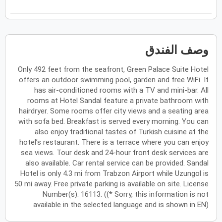
فبراير
2027
الأحد
الاثنين
الثلاثاء
الأربعاء
الخميس
الجمعة
السبت
ح
ن
ث
ر
خ
ج
س
وصف الفندق
Only 492 feet from the seafront, Green Palace Suite Hotel
مارس
2027
offers an outdoor swimming pool, garden and free WiFi. It
الأحد
الاثنين
الثلاثاء
الأربعاء
الخميس
الجمعة
السبت
has air-conditioned rooms with a TV and mini-bar. All
ح
ن
ث
ر
خ
ج
س
rooms at Hotel Sandal feature a private bathroom with
hairdryer. Some rooms offer city views and a seating area
with sofa bed. Breakfast is served every morning. You can
أبريل
2027
also enjoy traditional tastes of Turkish cuisine at the
hotel’s restaurant. There is a terrace where you can enjoy
الأحد
الاثنين
الثلاثاء
الأربعاء
الخميس
الجمعة
السبت
ح
ن
ث
ر
خ
ج
س
sea views. Tour desk and 24-hour front desk services are
also available. Car rental service can be provided. Sandal
Hotel is only 4.3 mi from Trabzon Airport while Uzungol is
50 mi away. Free private parking is available on site. License
مايو
2027
Number(s): 16113. ((* Sorry, this information is not
available in the selected language and is shown in EN)
الأحد
الاثنين
الثلاثاء
الأربعاء
الخميس
الجمعة
السبت
ح
ن
ث
ر
خ
ج
س