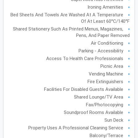
Ironing Amenities
أكتوبر
2027
Bed Sheets And Towels Are Washed At A Temperature
Of At Least 60°C/140°F
الأحد
الاثنين
الثلاثاء
الأربعاء
الخميس
الجمعة
السبت
ح
ن
ث
ر
خ
ج
س
Shared Stationery Such As Printed Menus, Magazines,
Pens, And Paper Removed
نوفمبر
2027
Air Conditioning
Parking - Accessibility
الأحد
الاثنين
الثلاثاء
الأربعاء
الخميس
الجمعة
السبت
ح
ن
ث
ر
خ
ج
س
Access To Health Care Professionals
Picnic Area
Vending Machine
ديسمبر
2027
Fire Extinguishers
Facilities For Disabled Guests Available
الأحد
الاثنين
الثلاثاء
الأربعاء
الخميس
الجمعة
السبت
ح
ن
ث
ر
خ
ج
س
Shared Lounge/TV Area
Fax/Photocopying
Soundproof Rooms Available
يناير
2028
Sun Deck
الأحد
الاثنين
الثلاثاء
الأربعاء
الخميس
الجمعة
السبت
ح
ن
ث
ر
خ
ج
س
Property Uses A Professional Cleaning Service
Balcony/Terrace