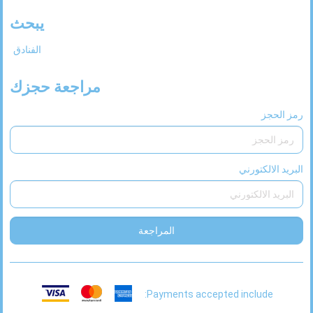
26
25
24
23
22
21
20
يبحث
31
30
29
28
27
الفنادق
مراجعة حجزك
رمز الحجز
البريد الالكتورني
المراجعة
Payments accepted include: