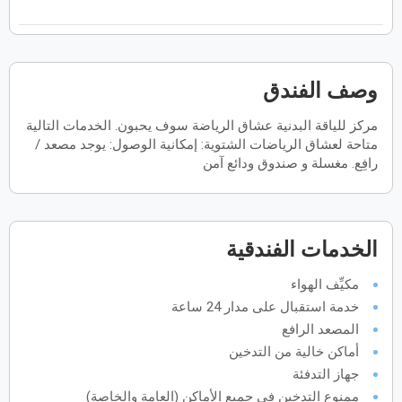
ح
ن
ث
ر
خ
ج
س
فبراير
2027
وصف الفندق
الأحد
الاثنين
الثلاثاء
الأربعاء
الخميس
الجمعة
السبت
ح
ن
ث
ر
خ
ج
س
مركز للياقة البدنية عشاق الرياضة سوف يحبون. الخدمات التالية
متاحة لعشاق الرياضات الشتوية: إمكانية الوصول: يوجد مصعد /
رافِع. مغسلة و صندوق ودائع آمن
مارس
2027
الأحد
الاثنين
الثلاثاء
الأربعاء
الخميس
الجمعة
السبت
ح
ن
ث
ر
خ
ج
س
الخدمات الفندقية
أبريل
2027
مكيِّف الهواء
الأحد
الاثنين
الثلاثاء
الأربعاء
الخميس
الجمعة
السبت
خدمة استقبال على مدار 24 ساعة
ح
ن
ث
ر
خ
ج
س
المصعد الرافع
أماكن خالية من التدخين
جهاز التدفئة
مايو
2027
ممنوع التدخين في جميع الأماكن (العامة والخاصة)