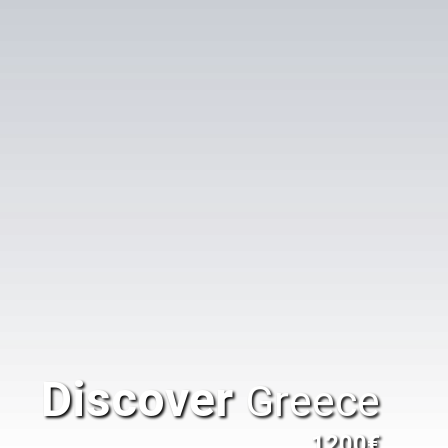
Discover
Greece
1200€