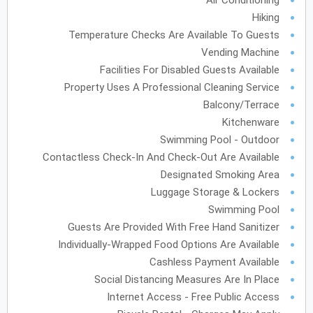
Air Conditioning
Hiking
يونيو
2028
Temperature Checks Are Available To Guests
Vending Machine
الأحد
الاثنين
الثلاثاء
الأربعاء
الخميس
الجمعة
السبت
ح
ن
ث
ر
خ
ج
س
Facilities For Disabled Guests Available
Property Uses A Professional Cleaning Service
Balcony/Terrace
يوليو
2028
Kitchenware
Swimming Pool - Outdoor
الأحد
الاثنين
الثلاثاء
الأربعاء
الخميس
الجمعة
السبت
ح
ن
ث
ر
خ
ج
س
Contactless Check-In And Check-Out Are Available
Designated Smoking Area
أغسطس
2028
Luggage Storage & Lockers
Swimming Pool
الأحد
الاثنين
الثلاثاء
الأربعاء
الخميس
الجمعة
السبت
ح
ن
ث
ر
خ
ج
س
Guests Are Provided With Free Hand Sanitizer
Individually-Wrapped Food Options Are Available
12
11
10
9
8
7
Cashless Payment Available
19
18
17
16
15
14
13
Social Distancing Measures Are In Place
Internet Access - Free Public Access
26
25
24
23
22
21
20