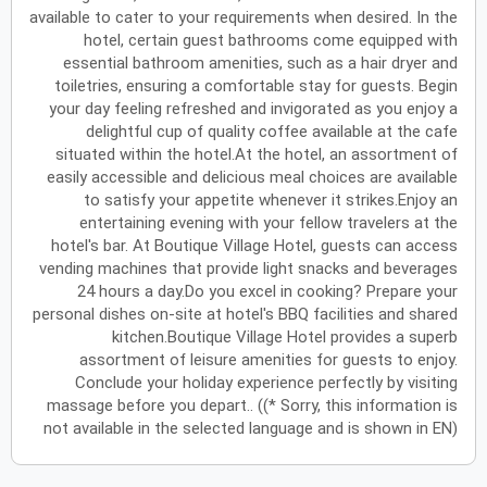
available to cater to your requirements when desired. In the
أكتوبر
2027
hotel, certain guest bathrooms come equipped with
essential bathroom amenities, such as a hair dryer and
الأحد
الاثنين
الثلاثاء
الأربعاء
الخميس
الجمعة
السبت
ح
ن
ث
ر
خ
ج
س
toiletries, ensuring a comfortable stay for guests. Begin
your day feeling refreshed and invigorated as you enjoy a
delightful cup of quality coffee available at the cafe
نوفمبر
2027
situated within the hotel.At the hotel, an assortment of
easily accessible and delicious meal choices are available
الأحد
الاثنين
الثلاثاء
الأربعاء
الخميس
الجمعة
السبت
ح
ن
ث
ر
خ
ج
س
to satisfy your appetite whenever it strikes.Enjoy an
entertaining evening with your fellow travelers at the
hotel's bar. At Boutique Village Hotel, guests can access
vending machines that provide light snacks and beverages
ديسمبر
2027
24 hours a day.Do you excel in cooking? Prepare your
personal dishes on-site at hotel's BBQ facilities and shared
الأحد
الاثنين
الثلاثاء
الأربعاء
الخميس
الجمعة
السبت
ح
ن
ث
ر
خ
ج
س
kitchen.Boutique Village Hotel provides a superb
assortment of leisure amenities for guests to enjoy.
Conclude your holiday experience perfectly by visiting
massage before you depart.. ((* Sorry, this information is
يناير
2028
not available in the selected language and is shown in EN)
الأحد
الاثنين
الثلاثاء
الأربعاء
الخميس
الجمعة
السبت
ح
ن
ث
ر
خ
ج
س