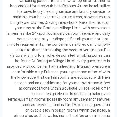
Obtaining passes for the town's top entertainments
becomes effortless with hotel's tours.At the hotel, utilize
يونيو
2027
the on-site dry cleaning service and laundry service to
maintain your beloved travel attire fresh, allowing you to
الأحد
الاثنين
الثلاثاء
الأربعاء
الخميس
الجمعة
السبت
ح
ن
ث
ر
خ
ج
س
bring fewer clothes.Craving relaxation? Make the most of
your stay at the Boutique Village Hotel with convenient
amenities like 24-hour room service, room service and daily
housekeeping at your disposal.For all your minor, last-
يوليو
2027
minute requirements, the convenience stores can promptly
cater to them, eliminating the need to venture out.For
الأحد
الاثنين
الثلاثاء
الأربعاء
الخميس
الجمعة
السبت
ح
ن
ث
ر
خ
ج
س
visitors wishing to smoke, designated smoking zones can
be found.At Boutique Village Hotel, every guestroom is
provided with convenient amenities and fittings to ensure a
أغسطس
2027
comfortable stay. Enhance your experience at hotel with
the knowledge that certain rooms are equipped with linen
الأحد
الاثنين
الثلاثاء
الأربعاء
الخميس
الجمعة
السبت
ح
ن
ث
ر
خ
ج
س
service and air conditioning for your convenience.A few
accommodations within Boutique Village Hotel offer
unique design elements such as a balcony or
سبتمبر
2027
terrace.Certain rooms boast in-room amusement features
الأحد
الاثنين
الثلاثاء
الأربعاء
الخميس
الجمعة
السبت
such as television and cable TV, offering guests an
ح
ن
ث
ر
خ
ج
س
enjoyable stay.In select rooms within the hotel, a
refrigerator, bottled water, instant coffee and mini bar is