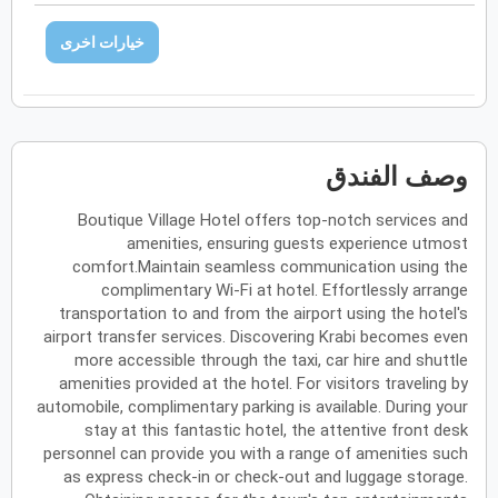
فبراير
2027
خيارات اخرى
الأحد
الاثنين
الثلاثاء
الأربعاء
الخميس
الجمعة
السبت
ح
ن
ث
ر
خ
ج
س
مارس
2027
وصف الفندق
الأحد
الاثنين
الثلاثاء
الأربعاء
الخميس
الجمعة
السبت
ح
ن
ث
ر
خ
ج
س
Boutique Village Hotel offers top-notch services and
amenities, ensuring guests experience utmost
comfort.Maintain seamless communication using the
complimentary Wi-Fi at hotel. Effortlessly arrange
أبريل
2027
transportation to and from the airport using the hotel's
الأحد
الاثنين
الثلاثاء
الأربعاء
الخميس
الجمعة
السبت
ح
ن
ث
ر
خ
ج
س
airport transfer services. Discovering Krabi becomes even
more accessible through the taxi, car hire and shuttle
amenities provided at the hotel. For visitors traveling by
automobile, complimentary parking is available. During your
مايو
2027
stay at this fantastic hotel, the attentive front desk
personnel can provide you with a range of amenities such
الأحد
الاثنين
الثلاثاء
الأربعاء
الخميس
الجمعة
السبت
ح
ن
ث
ر
خ
ج
س
as express check-in or check-out and luggage storage.