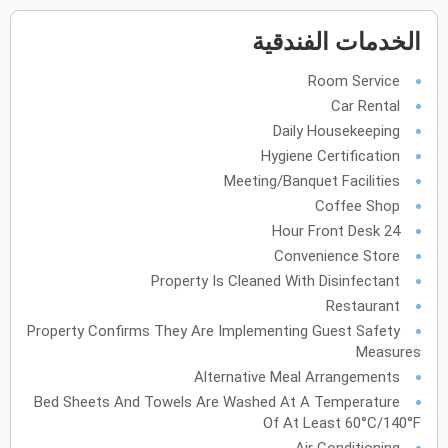
فبراير
2028
الخدمات الفندقية
الأحد
الاثنين
الثلاثاء
الأربعاء
الخميس
الجمعة
السبت
ح
ن
ث
ر
خ
ج
س
Room Service
Car Rental
Daily Housekeeping
مارس
2028
Hygiene Certification
Meeting/Banquet Facilities
الأحد
الاثنين
الثلاثاء
الأربعاء
الخميس
الجمعة
السبت
ح
ن
ث
ر
خ
ج
س
Coffee Shop
24 Hour Front Desk
Convenience Store
أبريل
2028
Property Is Cleaned With Disinfectant
Restaurant
الأحد
الاثنين
الثلاثاء
الأربعاء
الخميس
الجمعة
السبت
ح
ن
ث
ر
خ
ج
س
Property Confirms They Are Implementing Guest Safety
Measures
مايو
2028
Alternative Meal Arrangements
Bed Sheets And Towels Are Washed At A Temperature
الأحد
الاثنين
الثلاثاء
الأربعاء
الخميس
الجمعة
السبت
ح
ن
ث
ر
خ
ج
س
Of At Least 60°C/140°F