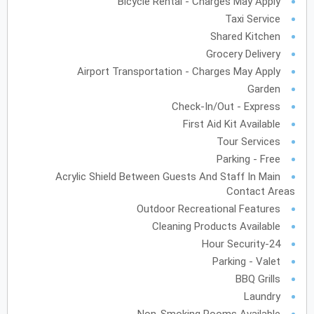
Bicycle Rental - Charges May Apply
31
30
29
28
27
Taxi Service
Shared Kitchen
Grocery Delivery
Airport Transportation - Charges May Apply
Garden
Check-In/Out - Express
First Aid Kit Available
Tour Services
Parking - Free
Acrylic Shield Between Guests And Staff In Main
Contact Areas
Outdoor Recreational Features
Cleaning Products Available
24-Hour Security
Parking - Valet
BBQ Grills
Laundry