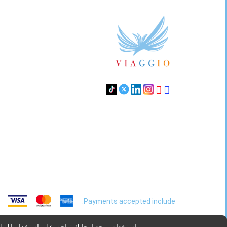
Footer
Links
Payments accepted include: