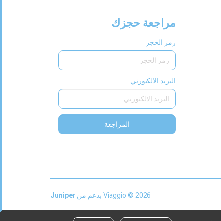
مراجعة حجزك
رمز الحجز
البريد الالكتورني
المراجعة
This
2026 © Viaggio
بدعم من
Juniper
link
will