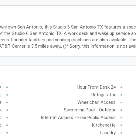
wntown San Antonio, this Studio 6 San Antonio TX features a spaci
f the Studio 6 San Antonio TX. A work desk and wake up service are
needs. Laundry facilities and vending machines are also available. 
AT&T Center is 3.5 miles away.. ((* Sorry, this information is not ava
V
24 Hour Front Desk
g
Refrigerator
e
Wheelchair Access
k
Swimming Pool - Outdoor
b
Internet Access - Free Public Access
d
Kitchenette
e
Laundry