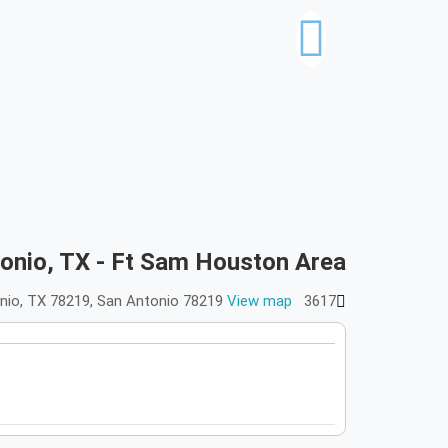
tonio, TX - Ft Sam Houston Area
View map
3617 N Pan Am Expressway, San Antonio, TX 78219, San Antonio 78219