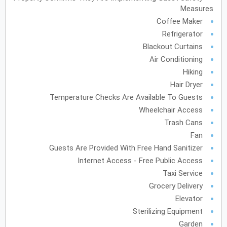
Measures
فبراير
2028
Coffee Maker
Refrigerator
الأحد
الاثنين
الثلاثاء
الأربعاء
الخميس
الجمعة
السبت
ح
ن
ث
ر
خ
ج
س
Blackout Curtains
Air Conditioning
Hiking
مارس
2028
Hair Dryer
الأحد
الاثنين
الثلاثاء
الأربعاء
الخميس
الجمعة
السبت
ح
ن
ث
ر
خ
ج
س
Temperature Checks Are Available To Guests
Wheelchair Access
Trash Cans
Fan
أبريل
2028
Guests Are Provided With Free Hand Sanitizer
الأحد
الاثنين
الثلاثاء
الأربعاء
الخميس
الجمعة
السبت
ح
ن
ث
ر
خ
ج
س
Internet Access - Free Public Access
Taxi Service
Grocery Delivery
مايو
2028
Elevator
الأحد
الاثنين
الثلاثاء
الأربعاء
الخميس
الجمعة
السبت
ح
ن
ث
ر
خ
ج
س
Sterilizing Equipment
Garden