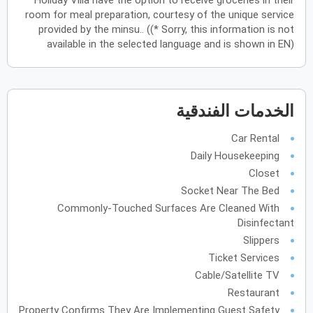
Holiday Villa have the option to receive groceries in their
room for meal preparation, courtesy of the unique service
أكتوبر
2027
provided by the minsu.. ((* Sorry, this information is not
available in the selected language and is shown in EN)
الأحد
الاثنين
الثلاثاء
الأربعاء
الخميس
الجمعة
السبت
ح
ن
ث
ر
خ
ج
س
نوفمبر
2027
الخدمات الفندقية
الأحد
الاثنين
الثلاثاء
الأربعاء
الخميس
الجمعة
السبت
ح
ن
ث
ر
خ
ج
س
Car Rental
Daily Housekeeping
Closet
ديسمبر
2027
Socket Near The Bed
الأحد
الاثنين
الثلاثاء
الأربعاء
الخميس
الجمعة
السبت
ح
ن
ث
ر
خ
ج
س
Commonly-Touched Surfaces Are Cleaned With
Disinfectant
Slippers
Ticket Services
يناير
2028
Cable/Satellite TV
الأحد
الاثنين
الثلاثاء
الأربعاء
الخميس
الجمعة
السبت
ح
ن
ث
ر
خ
ج
س
Restaurant
Property Confirms They Are Implementing Guest Safety