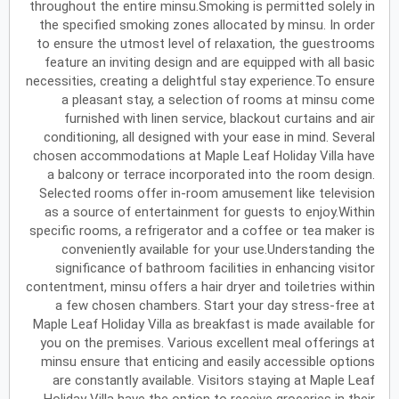
throughout the entire minsu.Smoking is permitted solely in
the specified smoking zones allocated by minsu. In order
يونيو
2027
to ensure the utmost level of relaxation, the guestrooms
feature an inviting design and are equipped with all basic
الأحد
الاثنين
الثلاثاء
الأربعاء
الخميس
الجمعة
السبت
ح
ن
ث
ر
خ
ج
س
necessities, creating a delightful stay experience.To ensure
a pleasant stay, a selection of rooms at minsu come
furnished with linen service, blackout curtains and air
conditioning, all designed with your ease in mind. Several
يوليو
2027
chosen accommodations at Maple Leaf Holiday Villa have
الأحد
الاثنين
الثلاثاء
الأربعاء
الخميس
الجمعة
السبت
ح
ن
ث
ر
خ
ج
س
a balcony or terrace incorporated into the room design.
Selected rooms offer in-room amusement like television
as a source of entertainment for guests to enjoy.Within
specific rooms, a refrigerator and a coffee or tea maker is
أغسطس
2027
conveniently available for your use.Understanding the
الأحد
الاثنين
الثلاثاء
الأربعاء
الخميس
الجمعة
السبت
ح
ن
ث
ر
خ
ج
س
significance of bathroom facilities in enhancing visitor
contentment, minsu offers a hair dryer and toiletries within
a few chosen chambers. Start your day stress-free at
Maple Leaf Holiday Villa as breakfast is made available for
سبتمبر
2027
you on the premises. Various excellent meal offerings at
الأحد
الاثنين
الثلاثاء
الأربعاء
الخميس
الجمعة
السبت
ح
ن
ث
ر
خ
ج
س
minsu ensure that enticing and easily accessible options
are constantly available. Visitors staying at Maple Leaf