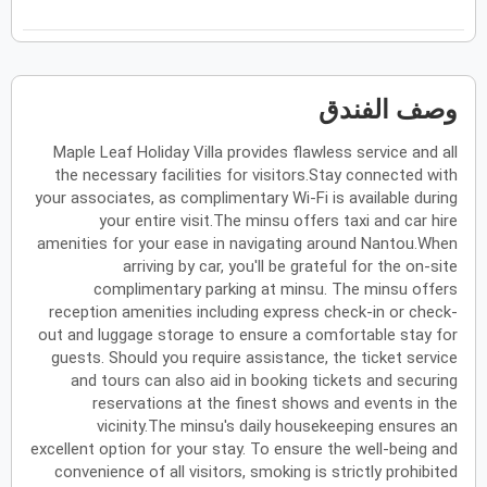
فبراير
2027
الأحد
الاثنين
الثلاثاء
الأربعاء
الخميس
الجمعة
السبت
ح
ن
ث
ر
خ
ج
س
وصف الفندق
Maple Leaf Holiday Villa provides flawless service and all
مارس
2027
the necessary facilities for visitors.Stay connected with
الأحد
الاثنين
الثلاثاء
الأربعاء
الخميس
الجمعة
السبت
your associates, as complimentary Wi-Fi is available during
ح
ن
ث
ر
خ
ج
س
your entire visit.The minsu offers taxi and car hire
amenities for your ease in navigating around Nantou.When
arriving by car, you'll be grateful for the on-site
أبريل
2027
complimentary parking at minsu. The minsu offers
reception amenities including express check-in or check-
الأحد
الاثنين
الثلاثاء
الأربعاء
الخميس
الجمعة
السبت
ح
ن
ث
ر
خ
ج
س
out and luggage storage to ensure a comfortable stay for
guests. Should you require assistance, the ticket service
and tours can also aid in booking tickets and securing
reservations at the finest shows and events in the
مايو
2027
vicinity.The minsu's daily housekeeping ensures an
excellent option for your stay. To ensure the well-being and
الأحد
الاثنين
الثلاثاء
الأربعاء
الخميس
الجمعة
السبت
ح
ن
ث
ر
خ
ج
س
convenience of all visitors, smoking is strictly prohibited