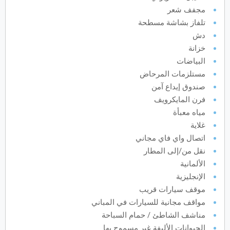
مجفف شعر
يونيو
2027
تلفاز بشاشة مسطحة
دش
الأحد
الاثنين
الثلاثاء
الأربعاء
الخميس
الجمعة
السبت
ح
ن
ث
ر
خ
ج
س
خزانة
البياضات
مستلزمات المرحاض
يوليو
2027
صندوق إيداع آمن
فرن المايكرويف
الأحد
الاثنين
الثلاثاء
الأربعاء
الخميس
الجمعة
السبت
ح
ن
ث
ر
خ
ج
س
مياه معبأة
غلاية
أغسطس
2027
اتصال واي فاي مجاني
نقل من/إلى المطار
الأحد
الاثنين
الثلاثاء
الأربعاء
الخميس
الجمعة
السبت
ح
ن
ث
ر
خ
ج
س
الألمانية
الإنجليزية
سبتمبر
2027
موقف سيارات قريب
مواقف مجانية للسيارات في المباني
الأحد
الاثنين
الثلاثاء
الأربعاء
الخميس
الجمعة
السبت
ح
ن
ث
ر
خ
ج
س
مناشف الشاطئ / حمام السباحة
الحيوانات الأليفة غير مسموح بها