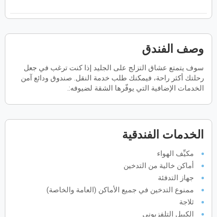
فبراير
2027
الأحد
الاثنين
الثلاثاء
الأربعاء
الخميس
الجمعة
السبت
ح
ن
ث
ر
خ
ج
س
وصف الفندق
سوف يتمتع عشاق التزلج على الجليد إذا كنت ترغب في جعل
مارس
2027
رحلتك أكثر راحة، فيمكنك طلب خدمة النقل. صندوق ودائع آمن
الأحد
الاثنين
الثلاثاء
الأربعاء
الخميس
الجمعة
السبت
الخدمات الإضافية التي يوفّرها الشقة لضيوفه:.
ح
ن
ث
ر
خ
ج
س
أبريل
2027
الخدمات الفندقية
الأحد
الاثنين
الثلاثاء
الأربعاء
الخميس
الجمعة
السبت
ح
ن
ث
ر
خ
ج
س
مكيِّف الهواء
أماكن خالية من التدخين
جهاز التدفئة
مايو
2027
ممنوع التدخين في جميع الأماكن (العامة والخاصة)
ثلاجة
الأحد
الاثنين
الثلاثاء
الأربعاء
الخميس
الجمعة
السبت
ح
ن
ث
ر
خ
ج
س
الكيبل التلفزيوني