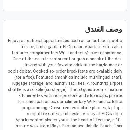
فبراير
2027
الأحد
الاثنين
الثلاثاء
الأربعاء
الخميس
الجمعة
السبت
ح
ن
ث
ر
خ
ج
س
وصف الفندق
Enjoy recreational opportunities such as an outdoor pool, a
مارس
2027
terrace, and a garden. El Guarapo Apartamentos also
الأحد
الاثنين
الثلاثاء
الأربعاء
الخميس
الجمعة
السبت
features complimentary Wi-Fi and tour/ticket assistance.
ح
ن
ث
ر
خ
ج
س
Dine at the on-site restaurant or grab a snack at the deli.
Unwind with your favorite drink at the bar/lounge or
poolside bar. Cooked-to-order breakfasts are available daily
أبريل
2027
(for a fee). Featured amenities include multilingual staff,
luggage storage, and laundry facilities. A roundtrip airport
الأحد
الاثنين
الثلاثاء
الأربعاء
الخميس
الجمعة
السبت
ح
ن
ث
ر
خ
ج
س
shuttle is available (surcharge). The 50 guestrooms feature
kitchenettes with refrigerators and stovetops, private
furnished balconies, complimentary Wi-Fi, and satellite
programming. Conveniences include phones, laptop-
مايو
2027
compatible safes, and desks. A stay at El Guarapo
Apartamentos places you in the heart of Teguise, a 10-
الأحد
الاثنين
الثلاثاء
الأربعاء
الخميس
الجمعة
السبت
ح
ن
ث
ر
خ
ج
س
minute walk from Playa Bastián and Jablillo Beach. This