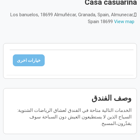
Casa casuarina
أكتوبر
2026
Los banuelos, 18699 Almuñécar, Granada, Spain, Almunecar,
Spain 18699
View map
الأحد
الاثنين
الثلاثاء
الأربعاء
الخميس
الجمعة
السبت
ح
ن
ث
ر
خ
ج
س
نوفمبر
2026
الأحد
الاثنين
الثلاثاء
الأربعاء
الخميس
الجمعة
السبت
ح
ن
ث
ر
خ
ج
س
خيارات اخرى
ديسمبر
2026
الأحد
الاثنين
الثلاثاء
الأربعاء
الخميس
الجمعة
السبت
ح
ن
ث
ر
خ
ج
س
وصف الفندق
الخدمات التالية متاحة في الفندق لعشاق الرياضات الشتوية:
يناير
2027
السياح الذين لا يستطيعون العيش دون السباحة سوف
يقدّرون،المسبح.
الأحد
الاثنين
الثلاثاء
الأربعاء
الخميس
الجمعة
السبت
ح
ن
ث
ر
خ
ج
س