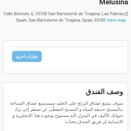
Melusina
أكتوبر
2026
Calle Bremen, 6, 35100 San Bartolomé de Tirajana, Las Palmas,
Spain, San Bartolome de Tirajana, Spain 35100
View map
الأحد
الاثنين
الثلاثاء
الأربعاء
الخميس
الجمعة
السبت
ح
ن
ث
ر
خ
ج
س
نوفمبر
2026
الأحد
الاثنين
الثلاثاء
الأربعاء
الخميس
الجمعة
السبت
ح
ن
ث
ر
خ
ج
س
خيارات اخرى
ديسمبر
2026
الأحد
الاثنين
الثلاثاء
الأربعاء
الخميس
الجمعة
السبت
ح
ن
ث
ر
خ
ج
س
وصف الفندق
سوف يتمتع عشاق التزلج على الجليد سيستمتع عشاق السباحة
يناير
2027
بـالمسبح, حديقة المياه و المسبح المغطّى. لن تضطر إلى ترك
حيوانك الأليف في المنزل لأنه مسموح بوجوده هنا. الإنجليزية و
الأحد
الاثنين
الثلاثاء
الأربعاء
الخميس
الجمعة
السبت
ح
ن
ث
ر
خ
ج
س
الإسبانية إن فريق الفندق يتحدّث.