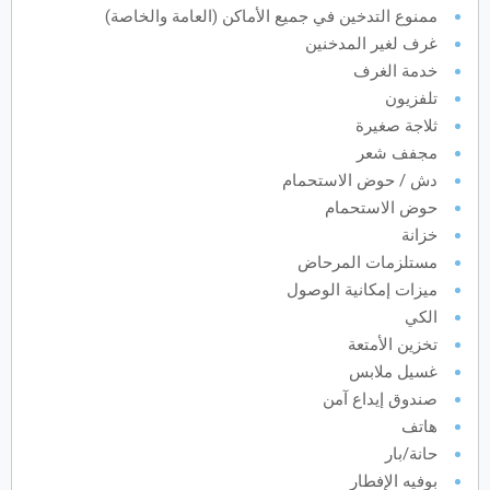
ممنوع التدخين في جميع الأماكن (العامة والخاصة)
يونيو
2027
غرف لغير المدخنين
خدمة الغرف
الأحد
الاثنين
الثلاثاء
الأربعاء
الخميس
الجمعة
السبت
ح
ن
ث
ر
خ
ج
س
تلفزيون
ثلاجة صغيرة
مجفف شعر
يوليو
2027
دش / حوض الاستحمام
حوض الاستحمام
الأحد
الاثنين
الثلاثاء
الأربعاء
الخميس
الجمعة
السبت
ح
ن
ث
ر
خ
ج
س
خزانة
مستلزمات المرحاض
أغسطس
2027
ميزات إمكانية الوصول
الكي
الأحد
الاثنين
الثلاثاء
الأربعاء
الخميس
الجمعة
السبت
ح
ن
ث
ر
خ
ج
س
تخزين الأمتعة
غسيل ملابس
سبتمبر
2027
صندوق إيداع آمن
هاتف
الأحد
الاثنين
الثلاثاء
الأربعاء
الخميس
الجمعة
السبت
ح
ن
ث
ر
خ
ج
س
حانة/بار
بوفيه الإفطار