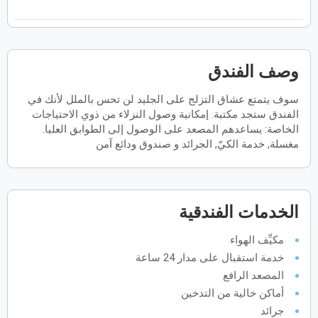
فبراير
2027
الأحد
الاثنين
الثلاثاء
الأربعاء
الخميس
الجمعة
السبت
ح
ن
ث
ر
خ
ج
س
وصف الفندق
سوف يتمتع عشاق التزلج على الجليد لن تحس بالملل لأنك في
مارس
2027
الفندق ستجد مكتبة. إمكانية وصول النزلاء من ذوي الاحتياجات
الأحد
الاثنين
الثلاثاء
الأربعاء
الخميس
الجمعة
السبت
الخاصة: يساعدهم المصعد على الوصول إلى الطوابق العليا.
ح
ن
ث
ر
خ
ج
س
مغسلة, خدمة الكيّ, الجرائد و صندوق ودائع آمن
أبريل
2027
الخدمات الفندقية
الأحد
الاثنين
الثلاثاء
الأربعاء
الخميس
الجمعة
السبت
ح
ن
ث
ر
خ
ج
س
مكيِّف الهواء
خدمة استقبال على مدار 24 ساعة
مايو
2027
المصعد الرافع
أماكن خالية من التدخين
الأحد
الاثنين
الثلاثاء
الأربعاء
الخميس
الجمعة
السبت
ح
ن
ث
ر
خ
ج
س
جرائد