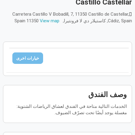
Castillo Castellar
أكتوبر
2026
Carretera Castillo V Bobadill, 7, 11350 Castillo de Castellar,
Cádiz, Spain, كاستيلار دي لا فرونتيرا, Spain 11350
View map
الأحد
الاثنين
الثلاثاء
الأربعاء
الخميس
الجمعة
السبت
ح
ن
ث
ر
خ
ج
س
نوفمبر
2026
الأحد
الاثنين
الثلاثاء
الأربعاء
الخميس
الجمعة
السبت
ح
ن
ث
ر
خ
ج
س
خيارات اخرى
ديسمبر
2026
الأحد
الاثنين
الثلاثاء
الأربعاء
الخميس
الجمعة
السبت
ح
ن
ث
ر
خ
ج
س
وصف الفندق
الخدمات التالية متاحة في الفندق لعشاق الرياضات الشتوية:
يناير
2027
مغسلة يوجد أيضًا تحت تصرّف الضيوف.
الأحد
الاثنين
الثلاثاء
الأربعاء
الخميس
الجمعة
السبت
ح
ن
ث
ر
خ
ج
س