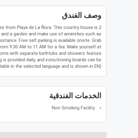
وصف الفندق
tes from Playa de La Ñora. This country house is 2
e and a garden and make use of amenities such as
stance. Free self parking is available onsite. Grab
 from 9:30 AM to 11 AM for a fee. Make yourself at
rooms with separate bathtubs and showers feature
s provided daily, and irons/ironing boards can be
ailable in the selected language and is shown in EN)
الخدمات الفندقية
Non-Smoking Facility