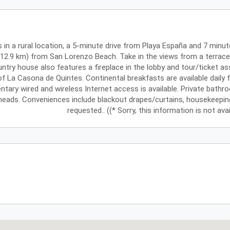
s in a rural location, a 5-minute drive from Playa España and 7 minu
 (12.9 km) from San Lorenzo Beach. Take in the views from a terrac
ry house also features a fireplace in the lobby and tour/ticket assi
of La Casona de Quintes. Continental breakfasts are available daily
ary wired and wireless Internet access is available. Private bath
eads. Conveniences include blackout drapes/curtains, housekeeping i
requested.. ((* Sorry, this information is not av