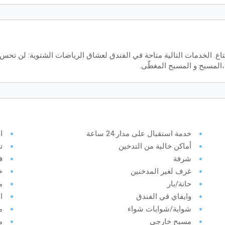
اع. الخدمات التالية متاحة في الفندق لعشاق الرياضات الشتوية: لن تحس
المسبح و المسبح المغطّى.
خدمة استقبال على مدار 24 ساعة
ا
أماكن خالية من التدخين
ت
شرفة
ف
غرف لغير المدخنين
خ
حانة/بار
م
وايفاي في الفندق
ا
شواية/شوايات شواء
م
مسبح خارجي
م