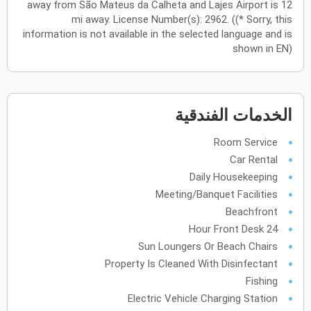
away from São Mateus da Calheta and Lajes Airport is 12
الأحد
الاثنين
الثلاثاء
الأربعاء
الخميس
الجمعة
السبت
ح
ن
ث
ر
خ
ج
س
mi away. License Number(s): 2962. ((* Sorry, this
information is not available in the selected language and is
shown in EN)
يونيو
2027
الأحد
الاثنين
الثلاثاء
الأربعاء
الخميس
الجمعة
السبت
ح
ن
ث
ر
خ
ج
س
الخدمات الفندقية
يوليو
2027
Room Service
Car Rental
الأحد
الاثنين
الثلاثاء
الأربعاء
الخميس
الجمعة
السبت
ح
ن
ث
ر
خ
ج
س
Daily Housekeeping
Meeting/Banquet Facilities
أغسطس
2027
Beachfront
24 Hour Front Desk
الأحد
الاثنين
الثلاثاء
الأربعاء
الخميس
الجمعة
السبت
ح
ن
ث
ر
خ
ج
س
Sun Loungers Or Beach Chairs
Property Is Cleaned With Disinfectant
سبتمبر
2027
Fishing
Electric Vehicle Charging Station
الأحد
الاثنين
الثلاثاء
الأربعاء
الخميس
الجمعة
السبت
ح
ن
ث
ر
خ
ج
س