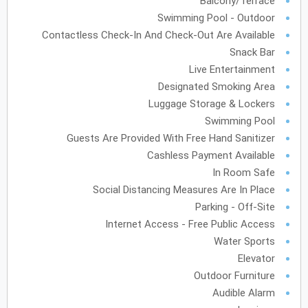
Balcony/Terrace
الأحد
الاثنين
الثلاثاء
الأربعاء
الخميس
الجمعة
السبت
ح
ن
ث
ر
خ
ج
س
Swimming Pool - Outdoor
Contactless Check-In And Check-Out Are Available
فبراير
2028
Snack Bar
Live Entertainment
الأحد
الاثنين
الثلاثاء
الأربعاء
الخميس
الجمعة
السبت
ح
ن
ث
ر
خ
ج
س
Designated Smoking Area
Luggage Storage & Lockers
Swimming Pool
مارس
2028
Guests Are Provided With Free Hand Sanitizer
Cashless Payment Available
الأحد
الاثنين
الثلاثاء
الأربعاء
الخميس
الجمعة
السبت
ح
ن
ث
ر
خ
ج
س
In Room Safe
Social Distancing Measures Are In Place
Parking - Off-Site
أبريل
2028
Internet Access - Free Public Access
الأحد
الاثنين
الثلاثاء
الأربعاء
الخميس
الجمعة
السبت
ح
ن
ث
ر
خ
ج
س
Water Sports
Elevator
Outdoor Furniture
مايو
2028
Audible Alarm