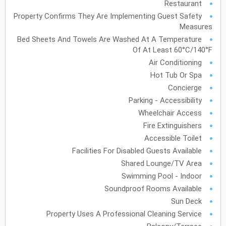
Restaurant
Property Confirms They Are Implementing Guest Safety
Measures
أكتوبر
2027
Bed Sheets And Towels Are Washed At A Temperature
Of At Least 60°C/140°F
الأحد
الاثنين
الثلاثاء
الأربعاء
الخميس
الجمعة
السبت
ح
ن
ث
ر
خ
ج
س
Air Conditioning
Hot Tub Or Spa
Concierge
نوفمبر
2027
Parking - Accessibility
الأحد
الاثنين
الثلاثاء
الأربعاء
الخميس
الجمعة
السبت
ح
ن
ث
ر
خ
ج
س
Wheelchair Access
Fire Extinguishers
Accessible Toilet
ديسمبر
2027
Facilities For Disabled Guests Available
Shared Lounge/TV Area
الأحد
الاثنين
الثلاثاء
الأربعاء
الخميس
الجمعة
السبت
ح
ن
ث
ر
خ
ج
س
Swimming Pool - Indoor
Soundproof Rooms Available
Sun Deck
يناير
2028
Property Uses A Professional Cleaning Service