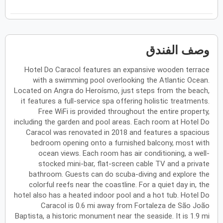
ح
ن
ث
ر
خ
ج
س
فبراير
2027
وصف الفندق
الأحد
الاثنين
الثلاثاء
الأربعاء
الخميس
الجمعة
السبت
ح
ن
ث
ر
خ
ج
س
Hotel Do Caracol features an expansive wooden terrace
with a swimming pool overlooking the Atlantic Ocean.
Located on Angra do Heroísmo, just steps from the beach,
مارس
2027
it features a full-service spa offering holistic treatments.
الأحد
الاثنين
الثلاثاء
الأربعاء
الخميس
الجمعة
السبت
ح
ن
ث
ر
خ
ج
س
Free WiFi is provided throughout the entire property,
including the garden and pool areas. Each room at Hotel Do
Caracol was renovated in 2018 and features a spacious
bedroom opening onto a furnished balcony, most with
أبريل
2027
ocean views. Each room has air conditioning, a well-
stocked mini-bar, flat-screen cable TV and a private
الأحد
الاثنين
الثلاثاء
الأربعاء
الخميس
الجمعة
السبت
ح
ن
ث
ر
خ
ج
س
bathroom. Guests can do scuba-diving and explore the
colorful reefs near the coastline. For a quiet day in, the
hotel also has a heated indoor pool and a hot tub. Hotel Do
Caracol is 0.6 mi away from Fortaleza de São João
مايو
2027
Baptista, a historic monument near the seaside. It is 1.9 mi