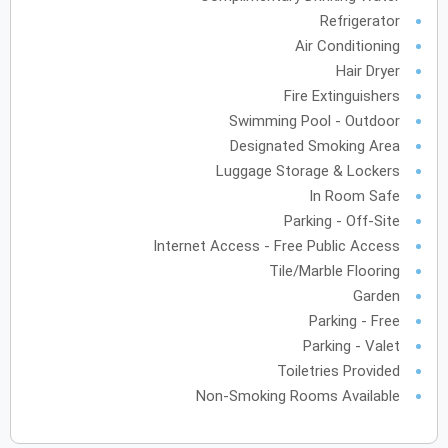
Refrigerator
أكتوبر
2027
Air Conditioning
Hair Dryer
الأحد
الاثنين
الثلاثاء
الأربعاء
الخميس
الجمعة
السبت
ح
ن
ث
ر
خ
ج
س
Fire Extinguishers
Swimming Pool - Outdoor
نوفمبر
2027
Designated Smoking Area
Luggage Storage & Lockers
الأحد
الاثنين
الثلاثاء
الأربعاء
الخميس
الجمعة
السبت
ح
ن
ث
ر
خ
ج
س
In Room Safe
Parking - Off-Site
Internet Access - Free Public Access
ديسمبر
2027
Tile/Marble Flooring
الأحد
الاثنين
الثلاثاء
الأربعاء
الخميس
الجمعة
السبت
ح
ن
ث
ر
خ
ج
س
Garden
Parking - Free
Parking - Valet
Toiletries Provided
يناير
2028
Non-Smoking Rooms Available
الأحد
الاثنين
الثلاثاء
الأربعاء
الخميس
الجمعة
السبت
ح
ن
ث
ر
خ
ج
س