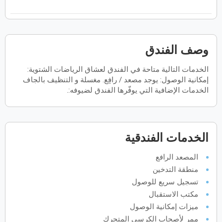
فبراير
2027
الأحد
الاثنين
الثلاثاء
الأربعاء
الخميس
الجمعة
السبت
ح
ن
ث
ر
خ
ج
س
وصف الفندق
الخدمات التالية متاحة في الفندق لعشاق الرياضات الشتوية:
مارس
2027
إمكانية الوصول: يوجد مصعد / رافِع. مغسلة و التنظيف بالجاف
الأحد
الاثنين
الثلاثاء
الأربعاء
الخميس
الجمعة
السبت
الخدمات الإضافية التي يوفّرها الفندق لضيوفه:.
ح
ن
ث
ر
خ
ج
س
أبريل
2027
الخدمات الفندقية
الأحد
الاثنين
الثلاثاء
الأربعاء
الخميس
الجمعة
السبت
ح
ن
ث
ر
خ
ج
س
المصعد الرافع
منطقة التدخين
تسجيل سريع للوصول
مايو
2027
مكتب الاستقبال
ميزات إمكانية الوصول
الأحد
الاثنين
الثلاثاء
الأربعاء
الخميس
الجمعة
السبت
ح
ن
ث
ر
خ
ج
س
ممر لأصحاب الكرسي المتحرك