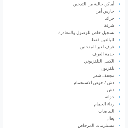
أماكن خالية من التدخين
حارس أمن
يونيو
2027
جرائد
الأحد
الاثنين
الثلاثاء
الأربعاء
الخميس
الجمعة
السبت
ح
ن
ث
ر
خ
ج
س
شرفة
تسجيل خاص للوصول والمغادرة
للبالغين فقط
يوليو
2027
غرف لغير المدخنين
خدمة الغرف
الأحد
الاثنين
الثلاثاء
الأربعاء
الخميس
الجمعة
السبت
ح
ن
ث
ر
خ
ج
س
الكيبل التلفزيوني
تلفزيون
أغسطس
2027
مجفف شعر
دش / حوض الاستحمام
الأحد
الاثنين
الثلاثاء
الأربعاء
الخميس
الجمعة
السبت
ح
ن
ث
ر
خ
ج
س
دش
خزانة
رداء الحمام
سبتمبر
2027
البياضات
الأحد
الاثنين
الثلاثاء
الأربعاء
الخميس
الجمعة
السبت
ح
ن
ث
ر
خ
ج
س
نِعال
مستلزمات المرحاض