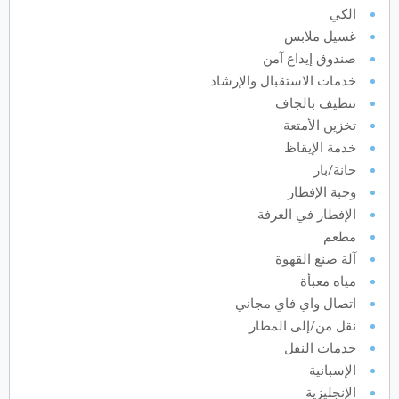
الكي
أكتوبر
2027
غسيل ملابس
صندوق إيداع آمن
الأحد
الاثنين
الثلاثاء
الأربعاء
الخميس
الجمعة
السبت
ح
ن
ث
ر
خ
ج
س
خدمات الاستقبال والإرشاد
تنظيف بالجاف
نوفمبر
2027
تخزين الأمتعة
خدمة الإيقاظ
الأحد
الاثنين
الثلاثاء
الأربعاء
الخميس
الجمعة
السبت
ح
ن
ث
ر
خ
ج
س
حانة/بار
وجبة الإفطار
الإفطار في الغرفة
ديسمبر
2027
مطعم
آلة صنع القهوة
الأحد
الاثنين
الثلاثاء
الأربعاء
الخميس
الجمعة
السبت
ح
ن
ث
ر
خ
ج
س
مياه معبأة
اتصال واي فاي مجاني
نقل من/إلى المطار
يناير
2028
خدمات النقل
الأحد
الاثنين
الثلاثاء
الأربعاء
الخميس
الجمعة
السبت
ح
ن
ث
ر
خ
ج
س
الإسبانية
الإنجليزية