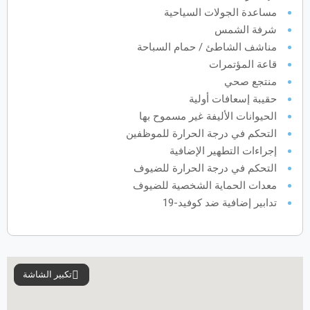
مساعدة الجولات السياحية
فبراير
2028
شرفة الشمس
مناشف الشاطئ / حمام السباحة
الأحد
الاثنين
الثلاثاء
الأربعاء
الخميس
الجمعة
السبت
ح
ن
ث
ر
خ
ج
س
قاعة المؤتمرات
منتجع صحي
حقيبة إسعافات أولية
مارس
2028
الحيوانات الأليفة غير مسموح بها
الأحد
الاثنين
الثلاثاء
الأربعاء
الخميس
الجمعة
السبت
ح
ن
ث
ر
خ
ج
س
التحكم في درجة الحرارة للموظفين
إجراءات التطهير الإضافية
التحكم في درجة الحرارة للضيوف
معدات الحماية الشخصية للضيوف
أبريل
2028
تدابير إضافية ضد كوفيد-19
الأحد
الاثنين
الثلاثاء
الأربعاء
الخميس
الجمعة
السبت
ح
ن
ث
ر
خ
ج
س
مايو
2028
تكبير الشاشة
الأحد
الاثنين
الثلاثاء
الأربعاء
الخميس
الجمعة
السبت
ح
ن
ث
ر
خ
ج
س