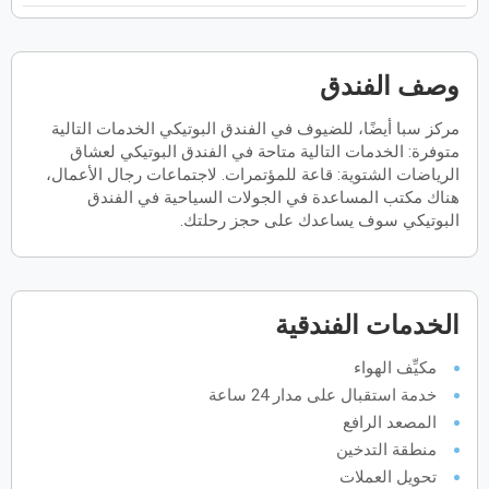
فبراير
2027
الأحد
الاثنين
الثلاثاء
الأربعاء
الخميس
الجمعة
السبت
ح
ن
ث
ر
خ
ج
س
وصف الفندق
مركز سبا أيضًا، للضيوف في الفندق البوتيكي الخدمات التالية
متوفرة: الخدمات التالية متاحة في الفندق البوتيكي لعشاق
مارس
2027
الرياضات الشتوية: قاعة للمؤتمرات. لاجتماعات رجال الأعمال،
هناك مكتب المساعدة في الجولات السياحية في الفندق
الأحد
الاثنين
الثلاثاء
الأربعاء
الخميس
الجمعة
السبت
ح
ن
ث
ر
خ
ج
س
البوتيكي سوف يساعدك على حجز رحلتك.
أبريل
2027
الخدمات الفندقية
الأحد
الاثنين
الثلاثاء
الأربعاء
الخميس
الجمعة
السبت
ح
ن
ث
ر
خ
ج
س
مكيِّف الهواء
خدمة استقبال على مدار 24 ساعة
مايو
2027
المصعد الرافع
منطقة التدخين
الأحد
الاثنين
الثلاثاء
الأربعاء
الخميس
الجمعة
السبت
ح
ن
ث
ر
خ
ج
س
تحويل العملات