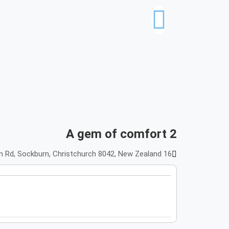
A gem of comfort 2
16 Epsom Rd, Sockburn, Christchurch 8042, New Zealand, كرايستشرش, New Zealand 8042