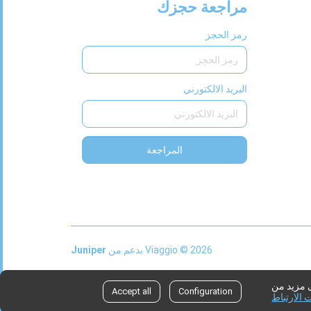
مراجعة حجزك
رمز الحجز
البريد الالكتورني
المراجعة
This
2026 © Viaggio
بدعم من
Juniper
link
will
ى مزيد من
Accept all
Configuration
open
الارتباط
in