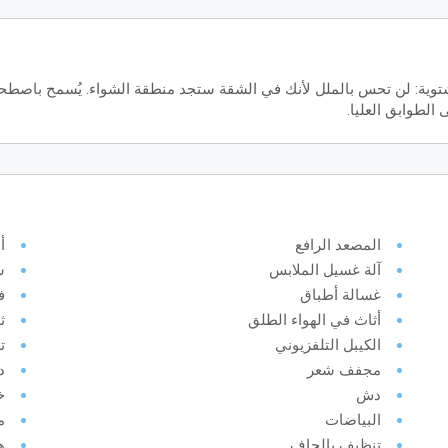
توية: لن تحس بالملل لأنك في الشقة ستجد منطقة الشواء. يُسمح باصطحاب 
الطوابق العليا.
المصعد الرافع
أ
آلة غسيل الملابس
ش
غسالة أطباق
ف
أثاث في الهواء الطلق
ث
الكيبل التلفزيوني
ت
مجفف شعر
د
دش
خ
البياضات
م
تنظيف بالجاف
ه