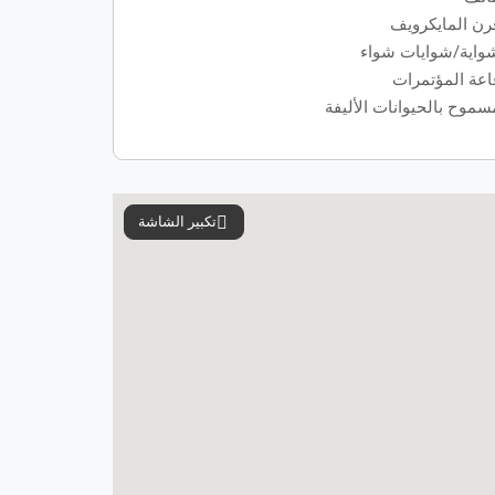
رن المايكرويف
واية/شوايات شواء
اعة المؤتمرات
سموح بالحيوانات الأليفة
تكبير الشاشة