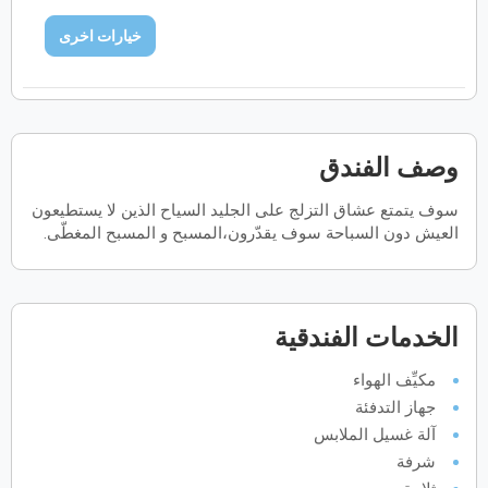
ح
ن
ث
ر
خ
ج
س
خيارات اخرى
فبراير
2027
الأحد
الاثنين
الثلاثاء
الأربعاء
الخميس
الجمعة
السبت
ح
ن
ث
ر
خ
ج
س
وصف الفندق
مارس
2027
سوف يتمتع عشاق التزلج على الجليد السياح الذين لا يستطيعون
العيش دون السباحة سوف يقدّرون،المسبح و المسبح المغطّى.
الأحد
الاثنين
الثلاثاء
الأربعاء
الخميس
الجمعة
السبت
ح
ن
ث
ر
خ
ج
س
الخدمات الفندقية
أبريل
2027
الأحد
الاثنين
الثلاثاء
الأربعاء
الخميس
الجمعة
السبت
ح
ن
ث
ر
خ
ج
س
مكيِّف الهواء
جهاز التدفئة
آلة غسيل الملابس
شرفة
مايو
2027