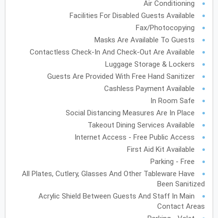
Air Conditioning
Facilities For Disabled Guests Available
أكتوبر
2027
Fax/Photocopying
الأحد
الاثنين
الثلاثاء
الأربعاء
الخميس
الجمعة
السبت
ح
ن
ث
ر
خ
ج
س
Masks Are Available To Guests
Contactless Check-In And Check-Out Are Available
Luggage Storage & Lockers
نوفمبر
2027
Guests Are Provided With Free Hand Sanitizer
الأحد
الاثنين
الثلاثاء
الأربعاء
الخميس
الجمعة
السبت
ح
ن
ث
ر
خ
ج
س
Cashless Payment Available
In Room Safe
Social Distancing Measures Are In Place
Takeout Dining Services Available
ديسمبر
2027
Internet Access - Free Public Access
الأحد
الاثنين
الثلاثاء
الأربعاء
الخميس
الجمعة
السبت
ح
ن
ث
ر
خ
ج
س
First Aid Kit Available
Parking - Free
All Plates, Cutlery, Glasses And Other Tableware Have
يناير
2028
Been Sanitized
Acrylic Shield Between Guests And Staff In Main
الأحد
الاثنين
الثلاثاء
الأربعاء
الخميس
الجمعة
السبت
ح
ن
ث
ر
خ
ج
س
Contact Areas