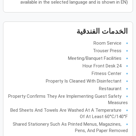
available in the selected language and is shown in EN)
يونيو
2027
الأحد
الاثنين
الثلاثاء
الأربعاء
الخميس
الجمعة
السبت
ح
ن
ث
ر
خ
ج
س
الخدمات الفندقية
Room Service
يوليو
2027
Trouser Press
Meeting/Banquet Facilities
الأحد
الاثنين
الثلاثاء
الأربعاء
الخميس
الجمعة
السبت
ح
ن
ث
ر
خ
ج
س
24 Hour Front Desk
Fitness Center
أغسطس
2027
Property Is Cleaned With Disinfectant
Restaurant
الأحد
الاثنين
الثلاثاء
الأربعاء
الخميس
الجمعة
السبت
ح
ن
ث
ر
خ
ج
س
Property Confirms They Are Implementing Guest Safety
Measures
Bed Sheets And Towels Are Washed At A Temperature
سبتمبر
2027
Of At Least 60°C/140°F
الأحد
الاثنين
الثلاثاء
الأربعاء
الخميس
الجمعة
السبت
ح
ن
ث
ر
خ
ج
س
Shared Stationery Such As Printed Menus, Magazines,
Pens, And Paper Removed