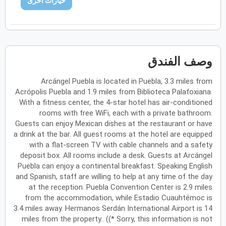
خيارات اخرى
فبراير
2027
الأحد
الاثنين
الثلاثاء
الأربعاء
الخميس
الجمعة
السبت
ح
ن
ث
ر
خ
ج
س
وصف الفندق
مارس
2027
Arcángel Puebla is located in Puebla, 3.3 miles from
الأحد
الاثنين
الثلاثاء
الأربعاء
الخميس
الجمعة
السبت
Acrópolis Puebla and 1.9 miles from Biblioteca Palafoxiana.
ح
ن
ث
ر
خ
ج
س
With a fitness center, the 4-star hotel has air-conditioned
rooms with free WiFi, each with a private bathroom.
Guests can enjoy Mexican dishes at the restaurant or have
أبريل
2027
a drink at the bar. All guest rooms at the hotel are equipped
with a flat-screen TV with cable channels and a safety
الأحد
الاثنين
الثلاثاء
الأربعاء
الخميس
الجمعة
السبت
ح
ن
ث
ر
خ
ج
س
deposit box. All rooms include a desk. Guests at Arcángel
Puebla can enjoy a continental breakfast. Speaking English
and Spanish, staff are willing to help at any time of the day
at the reception. Puebla Convention Center is 2.9 miles
مايو
2027
from the accommodation, while Estadio Cuauhtémoc is
3.4 miles away. Hermanos Serdán International Airport is 14
الأحد
الاثنين
الثلاثاء
الأربعاء
الخميس
الجمعة
السبت
ح
ن
ث
ر
خ
ج
س
miles from the property.. ((* Sorry, this information is not