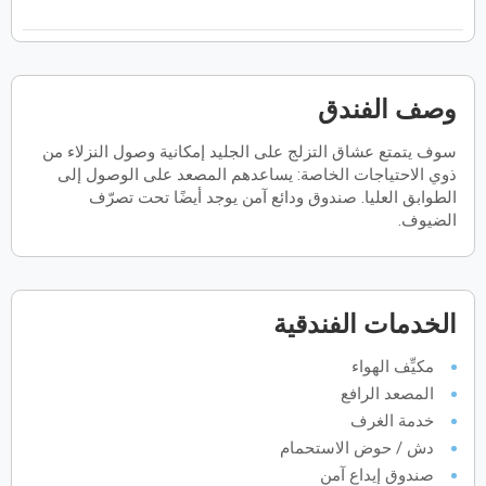
فبراير
2027
الأحد
الاثنين
الثلاثاء
الأربعاء
الخميس
الجمعة
السبت
ح
ن
ث
ر
خ
ج
س
وصف الفندق
سوف يتمتع عشاق التزلج على الجليد إمكانية وصول النزلاء من
مارس
2027
ذوي الاحتياجات الخاصة: يساعدهم المصعد على الوصول إلى
الأحد
الاثنين
الثلاثاء
الأربعاء
الخميس
الجمعة
السبت
الطوابق العليا. صندوق ودائع آمن يوجد أيضًا تحت تصرّف
ح
ن
ث
ر
خ
ج
س
الضيوف.
أبريل
2027
الخدمات الفندقية
الأحد
الاثنين
الثلاثاء
الأربعاء
الخميس
الجمعة
السبت
ح
ن
ث
ر
خ
ج
س
مكيِّف الهواء
المصعد الرافع
مايو
2027
خدمة الغرف
دش / حوض الاستحمام
الأحد
الاثنين
الثلاثاء
الأربعاء
الخميس
الجمعة
السبت
ح
ن
ث
ر
خ
ج
س
صندوق إيداع آمن