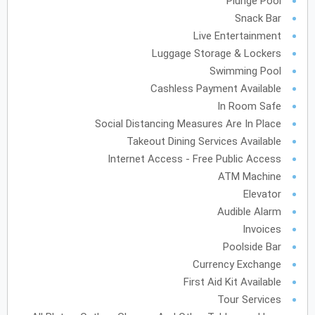
Plunge Pool
Snack Bar
فبراير
2028
Live Entertainment
الأحد
الاثنين
الثلاثاء
الأربعاء
الخميس
الجمعة
السبت
ح
ن
ث
ر
خ
ج
س
Luggage Storage & Lockers
Swimming Pool
Cashless Payment Available
In Room Safe
مارس
2028
Social Distancing Measures Are In Place
الأحد
الاثنين
الثلاثاء
الأربعاء
الخميس
الجمعة
السبت
ح
ن
ث
ر
خ
ج
س
Takeout Dining Services Available
Internet Access - Free Public Access
ATM Machine
أبريل
2028
Elevator
Audible Alarm
الأحد
الاثنين
الثلاثاء
الأربعاء
الخميس
الجمعة
السبت
ح
ن
ث
ر
خ
ج
س
Invoices
Poolside Bar
مايو
2028
Currency Exchange
First Aid Kit Available
الأحد
الاثنين
الثلاثاء
الأربعاء
الخميس
الجمعة
السبت
ح
ن
ث
ر
خ
ج
س
Tour Services