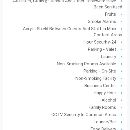
All Plates, Cutlery, Glasses And Other Tableware Have
Been Sanitized
يونيو
2028
Fruits
Smoke Alarms
الأحد
الاثنين
الثلاثاء
الأربعاء
الخميس
الجمعة
السبت
ح
ن
ث
ر
خ
ج
س
Acrylic Shield Between Guests And Staff In Main
Contact Areas
24-Hour Security
يوليو
2028
Parking - Valet
Laundry
الأحد
الاثنين
الثلاثاء
الأربعاء
الخميس
الجمعة
السبت
ح
ن
ث
ر
خ
ج
س
Non-Smoking Rooms Available
Parking - On-Site
أغسطس
2028
Non-Smoking Facility
Business Center
الأحد
الاثنين
الثلاثاء
الأربعاء
الخميس
الجمعة
السبت
ح
ن
ث
ر
خ
ج
س
Happy Hour
Alcohol
12
11
10
9
Family Rooms
19
18
17
16
15
14
13
CCTV Security In Common Areas
Lounge/Bar
26
25
24
23
22
21
20
Food Delivery