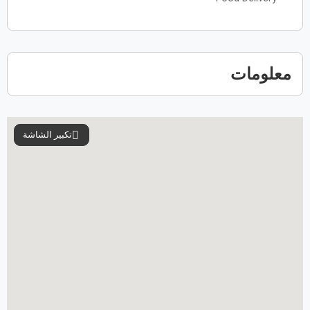
31
30
29
28
27
معلومات
تكبير الشاشة