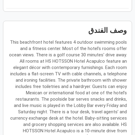
فبراير
2027
الأحد
الاثنين
الثلاثاء
الأربعاء
الخميس
الجمعة
السبت
ح
ن
ث
ر
خ
ج
س
وصف الفندق
This beachfront hotel features 4 outdoor swimming pools
مارس
2027
and a fitness center. Most of the hotel’s rooms offer
الأحد
الاثنين
الثلاثاء
الأربعاء
الخميس
الجمعة
السبت
ocean views. There is a golf course 30 minutes' drive away.
ح
ن
ث
ر
خ
ج
س
All rooms at HS HOTSSON Hotel Acapulco feature an
elegant décor with contemporary furnishings. Each room
includes a flat-screen TV with cable channels, a telephone
أبريل
2027
and ironing facilities. The private bathroom with shower
includes free toiletries and a hairdryer. Guests can enjoy
الأحد
الاثنين
الثلاثاء
الأربعاء
الخميس
الجمعة
السبت
ح
ن
ث
ر
خ
ج
س
Mexican or international food at one of the hotel’s
restaurants. The poolside bar serves snacks and drinks,
and live music is played in the Lobby Bar every Friday and
Saturday night. There is a tour desk, travel agents’ and
مايو
2027
currency exchange desk at the hotel. Baby-sitting services
and grocery shopping services are also available. HS
الأحد
الاثنين
الثلاثاء
الأربعاء
الخميس
الجمعة
السبت
ح
ن
ث
ر
خ
ج
س
HOTSSON Hotel Acapulco is a 10-minute drive from