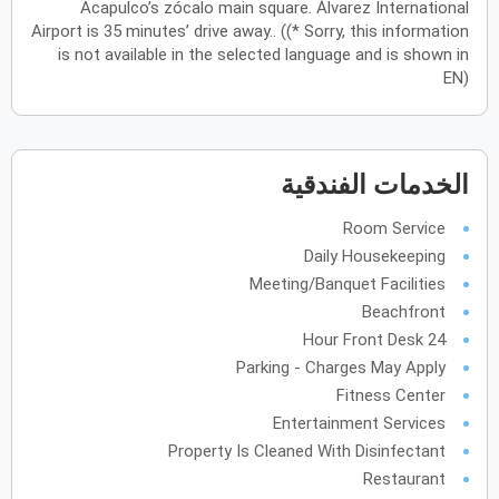
Acapulco’s zócalo main square. Álvarez International
Airport is 35 minutes’ drive away.. ((* Sorry, this information
يونيو
2027
is not available in the selected language and is shown in
EN)
الأحد
الاثنين
الثلاثاء
الأربعاء
الخميس
الجمعة
السبت
ح
ن
ث
ر
خ
ج
س
يوليو
2027
الخدمات الفندقية
الأحد
الاثنين
الثلاثاء
الأربعاء
الخميس
الجمعة
السبت
ح
ن
ث
ر
خ
ج
س
Room Service
Daily Housekeeping
Meeting/Banquet Facilities
أغسطس
2027
Beachfront
الأحد
الاثنين
الثلاثاء
الأربعاء
الخميس
الجمعة
السبت
ح
ن
ث
ر
خ
ج
س
24 Hour Front Desk
Parking - Charges May Apply
Fitness Center
سبتمبر
2027
Entertainment Services
الأحد
الاثنين
الثلاثاء
الأربعاء
الخميس
الجمعة
السبت
ح
ن
ث
ر
خ
ج
س
Property Is Cleaned With Disinfectant
Restaurant