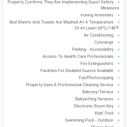
Property Confirms They Are Implementing Guest Safety
Measures
أكتوبر
2027
Ironing Amenities
الأحد
الاثنين
الثلاثاء
الأربعاء
الخميس
الجمعة
السبت
ح
ن
ث
ر
خ
ج
س
Bed Sheets And Towels Are Washed At A Temperature
Of At Least 60°C/140°F
Air Conditioning
نوفمبر
2027
Concierge
Parking - Accessibility
الأحد
الاثنين
الثلاثاء
الأربعاء
الخميس
الجمعة
السبت
ح
ن
ث
ر
خ
ج
س
Access To Health Care Professionals
Fire Extinguishers
Facilities For Disabled Guests Available
ديسمبر
2027
Fax/Photocopying
الأحد
الاثنين
الثلاثاء
الأربعاء
الخميس
الجمعة
السبت
ح
ن
ث
ر
خ
ج
س
Property Uses A Professional Cleaning Service
Balcony/Terrace
Babysitting Services
Electronic Room Key
يناير
2028
Kids' Pool
الأحد
الاثنين
الثلاثاء
الأربعاء
الخميس
الجمعة
السبت
ح
ن
ث
ر
خ
ج
س
Swimming Pool - Outdoor