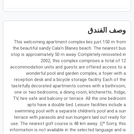
فبراير
2027
الأحد
الاثنين
الثلاثاء
الأربعاء
الخميس
الجمعة
السبت
ح
ن
ث
ر
خ
ج
س
وصف الفندق
This welcoming apartment complex lies just 150 m from
مارس
2027
the beautiful sandy Cala'n Blanes beach. The nearest bus
الأحد
الاثنين
الثلاثاء
الأربعاء
الخميس
الجمعة
السبت
stop is approximately 50 m away. Completely renovated in
ح
ن
ث
ر
خ
ج
س
2002, this complex comprises a total of 12
accommodation units and guests are offered access to a
wonderful pool and garden complex, a foyer with a
أبريل
2027
reception desk and a bicycle storage facility. Each of the
tastefully decorated apartments comes with a bathroom,
الأحد
الاثنين
الثلاثاء
الأربعاء
الخميس
الجمعة
السبت
ح
ن
ث
ر
خ
ج
س
one or two bedrooms, a dining room, kitchenette, fridge,
TV, hire safe and balcony or terrace. All the one bedroom
apts have a double bed. Leisure facilities include a
swimming pool with a separate children's pool and a sun
مايو
2027
terrace with parasols and sun loungers laid out ready for
use. The nearest golf course is 48 km away.. ((* Sorry, this
الأحد
الاثنين
الثلاثاء
الأربعاء
الخميس
الجمعة
السبت
ح
ن
ث
ر
خ
ج
س
information is not available in the selected language and is