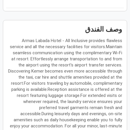
فبراير
2027
الأحد
الاثنين
الثلاثاء
الأربعاء
الخميس
الجمعة
السبت
ح
ن
ث
ر
خ
ج
س
وصف الفندق
Armas Labada Hotel - All Inclusive provides flawless
مارس
2027
service and all the necessary facilities for visitors.Maintain
الأحد
الاثنين
الثلاثاء
الأربعاء
الخميس
الجمعة
السبت
seamless communication using the complimentary Wi-Fi
ح
ن
ث
ر
خ
ج
س
at resort. Effortlessly arrange transportation to and from
the airport using the resort's airport transfer services.
Discovering Kemer becomes even more accessible through
أبريل
2027
the taxi, car hire and shuttle amenities provided at the
resort.For visitors traveling by automobile, complimentary
الأحد
الاثنين
الثلاثاء
الأربعاء
الخميس
الجمعة
السبت
ح
ن
ث
ر
خ
ج
س
parking is available.Reception assistance is offered at the
resort featuring luggage storage.For extended visits or
whenever required, the laundry service ensures your
preferred travel garments remain fresh and
مايو
2027
accessible.During leisurely days and evenings, on-site
amenities such as daily housekeeping enable you to fully
الأحد
الاثنين
الثلاثاء
الأربعاء
الخميس
الجمعة
السبت
ح
ن
ث
ر
خ
ج
س
enjoy your accommodation. For all your minor, last-minute