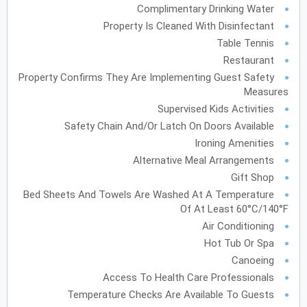
Complimentary Drinking Water
Property Is Cleaned With Disinfectant
يونيو
2028
Table Tennis
الأحد
الاثنين
الثلاثاء
الأربعاء
الخميس
الجمعة
السبت
ح
ن
ث
ر
خ
ج
س
Restaurant
Property Confirms They Are Implementing Guest Safety
Measures
Supervised Kids Activities
يوليو
2028
Safety Chain And/or Latch On Doors Available
الأحد
الاثنين
الثلاثاء
الأربعاء
الخميس
الجمعة
السبت
ح
ن
ث
ر
خ
ج
س
Ironing Amenities
Alternative Meal Arrangements
Gift Shop
أغسطس
2028
Bed Sheets And Towels Are Washed At A Temperature
الأحد
الاثنين
الثلاثاء
الأربعاء
الخميس
الجمعة
السبت
Of At Least 60°C/140°F
ح
ن
ث
ر
خ
ج
س
Air Conditioning
12
11
10
9
8
7
Hot Tub Or Spa
Canoeing
19
18
17
16
15
14
13
Access To Health Care Professionals
Temperature Checks Are Available To Guests
26
25
24
23
22
21
20