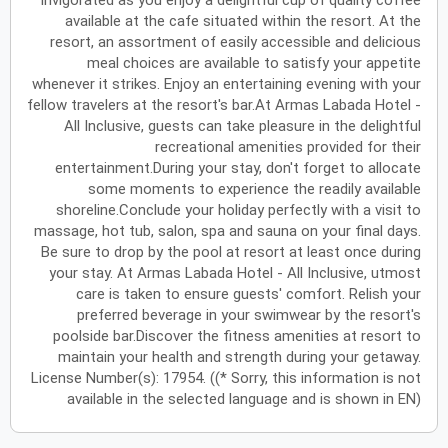
invigorated as you enjoy a delightful cup of quality coffee
available at the cafe situated within the resort. At the
أكتوبر
2027
resort, an assortment of easily accessible and delicious
meal choices are available to satisfy your appetite
الأحد
الاثنين
الثلاثاء
الأربعاء
الخميس
الجمعة
السبت
ح
ن
ث
ر
خ
ج
س
whenever it strikes. Enjoy an entertaining evening with your
fellow travelers at the resort's bar.At Armas Labada Hotel -
All Inclusive, guests can take pleasure in the delightful
نوفمبر
2027
recreational amenities provided for their
entertainment.During your stay, don't forget to allocate
الأحد
الاثنين
الثلاثاء
الأربعاء
الخميس
الجمعة
السبت
ح
ن
ث
ر
خ
ج
س
some moments to experience the readily available
shoreline.Conclude your holiday perfectly with a visit to
massage, hot tub, salon, spa and sauna on your final days.
Be sure to drop by the pool at resort at least once during
ديسمبر
2027
your stay. At Armas Labada Hotel - All Inclusive, utmost
care is taken to ensure guests' comfort. Relish your
الأحد
الاثنين
الثلاثاء
الأربعاء
الخميس
الجمعة
السبت
ح
ن
ث
ر
خ
ج
س
preferred beverage in your swimwear by the resort's
poolside bar.Discover the fitness amenities at resort to
maintain your health and strength during your getaway.
يناير
2028
License Number(s): 17954. ((* Sorry, this information is not
available in the selected language and is shown in EN)
الأحد
الاثنين
الثلاثاء
الأربعاء
الخميس
الجمعة
السبت
ح
ن
ث
ر
خ
ج
س