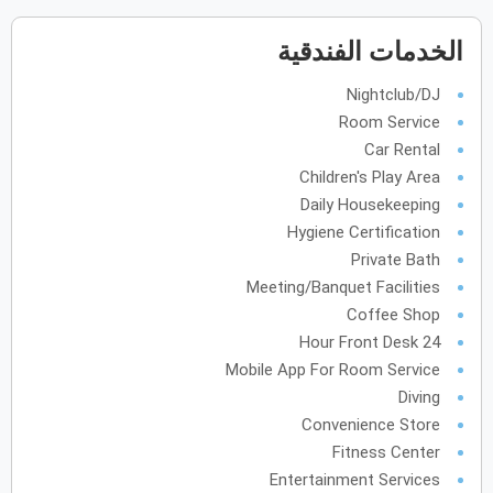
فبراير
2028
الخدمات الفندقية
الأحد
الاثنين
الثلاثاء
الأربعاء
الخميس
الجمعة
السبت
ح
ن
ث
ر
خ
ج
س
Nightclub/DJ
Room Service
Car Rental
مارس
2028
Children's Play Area
Daily Housekeeping
الأحد
الاثنين
الثلاثاء
الأربعاء
الخميس
الجمعة
السبت
ح
ن
ث
ر
خ
ج
س
Hygiene Certification
Private Bath
Meeting/Banquet Facilities
أبريل
2028
Coffee Shop
الأحد
الاثنين
الثلاثاء
الأربعاء
الخميس
الجمعة
السبت
ح
ن
ث
ر
خ
ج
س
24 Hour Front Desk
Mobile App For Room Service
Diving
مايو
2028
Convenience Store
الأحد
الاثنين
الثلاثاء
الأربعاء
الخميس
الجمعة
السبت
Fitness Center
ح
ن
ث
ر
خ
ج
س
Entertainment Services