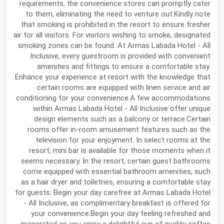
requirements, the convenience stores can promptly cater
to them, eliminating the need to venture out.Kindly note
يونيو
2027
that smoking is prohibited in the resort to ensure fresher
air for all visitors. For visitors wishing to smoke, designated
الأحد
الاثنين
الثلاثاء
الأربعاء
الخميس
الجمعة
السبت
ح
ن
ث
ر
خ
ج
س
smoking zones can be found. At Armas Labada Hotel - All
Inclusive, every guestroom is provided with convenient
amenities and fittings to ensure a comfortable stay.
Enhance your experience at resort with the knowledge that
يوليو
2027
certain rooms are equipped with linen service and air
الأحد
الاثنين
الثلاثاء
الأربعاء
الخميس
الجمعة
السبت
ح
ن
ث
ر
خ
ج
س
conditioning for your convenience.A few accommodations
within Armas Labada Hotel - All Inclusive offer unique
design elements such as a balcony or terrace.Certain
rooms offer in-room amusement features such as the
أغسطس
2027
television for your enjoyment. In select rooms at the
الأحد
الاثنين
الثلاثاء
الأربعاء
الخميس
الجمعة
السبت
ح
ن
ث
ر
خ
ج
س
resort, mini bar is available for those moments when it
seems necessary. In the resort, certain guest bathrooms
come equipped with essential bathroom amenities, such
as a hair dryer and toiletries, ensuring a comfortable stay
سبتمبر
2027
for guests. Begin your day carefree at Armas Labada Hotel
الأحد
الاثنين
الثلاثاء
الأربعاء
الخميس
الجمعة
السبت
ح
ن
ث
ر
خ
ج
س
- All Inclusive, as complimentary breakfast is offered for
your convenience.Begin your day feeling refreshed and