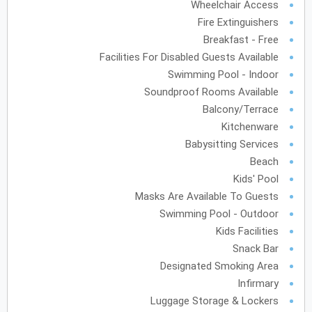
Wheelchair Access
31
30
29
28
27
Fire Extinguishers
Breakfast - Free
Facilities For Disabled Guests Available
Swimming Pool - Indoor
Soundproof Rooms Available
Balcony/Terrace
Kitchenware
Babysitting Services
Beach
Kids' Pool
Masks Are Available To Guests
Swimming Pool - Outdoor
Kids Facilities
Snack Bar
Designated Smoking Area
Infirmary
Luggage Storage & Lockers