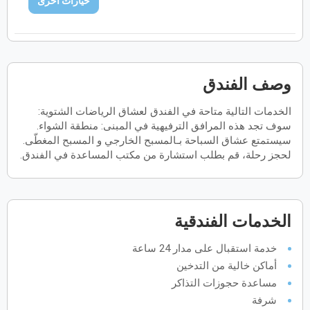
خيارات اخرى
فبراير
2027
الأحد
الاثنين
الثلاثاء
الأربعاء
الخميس
الجمعة
السبت
ح
ن
ث
ر
خ
ج
س
وصف الفندق
مارس
2027
الخدمات التالية متاحة في الفندق لعشاق الرياضات الشتوية:
الأحد
الاثنين
الثلاثاء
الأربعاء
الخميس
الجمعة
السبت
سوف تجد هذه المرافق الترفيهية في المبنى: منطقة الشواء.
ح
ن
ث
ر
خ
ج
س
سيستمتع عشاق السباحة بـالمسبح الخارجي و المسبح المغطّى.
لحجز رحلة، قم بطلب استشارة من مكتب المساعدة في الفندق.
أبريل
2027
الأحد
الاثنين
الثلاثاء
الأربعاء
الخميس
الجمعة
السبت
ح
ن
ث
ر
خ
ج
س
الخدمات الفندقية
خدمة استقبال على مدار 24 ساعة
أماكن خالية من التدخين
مايو
2027
مساعدة حجوزات التذاكر
الأحد
الاثنين
الثلاثاء
الأربعاء
الخميس
الجمعة
السبت
ح
ن
ث
ر
خ
ج
س
شرفة