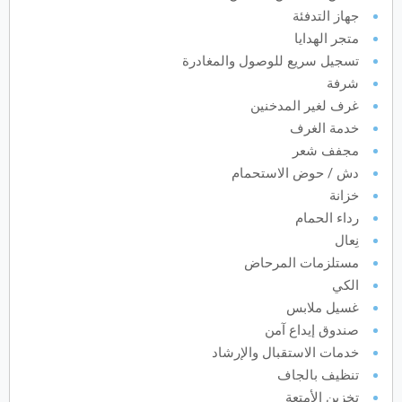
جهاز التدفئة
يونيو
2027
متجر الهدايا
تسجيل سريع للوصول والمغادرة
الأحد
الاثنين
الثلاثاء
الأربعاء
الخميس
الجمعة
السبت
ح
ن
ث
ر
خ
ج
س
شرفة
غرف لغير المدخنين
خدمة الغرف
يوليو
2027
مجفف شعر
دش / حوض الاستحمام
الأحد
الاثنين
الثلاثاء
الأربعاء
الخميس
الجمعة
السبت
ح
ن
ث
ر
خ
ج
س
خزانة
رداء الحمام
أغسطس
2027
نِعال
مستلزمات المرحاض
الأحد
الاثنين
الثلاثاء
الأربعاء
الخميس
الجمعة
السبت
ح
ن
ث
ر
خ
ج
س
الكي
غسيل ملابس
سبتمبر
2027
صندوق إيداع آمن
خدمات الاستقبال والإرشاد
الأحد
الاثنين
الثلاثاء
الأربعاء
الخميس
الجمعة
السبت
ح
ن
ث
ر
خ
ج
س
تنظيف بالجاف
تخزين الأمتعة