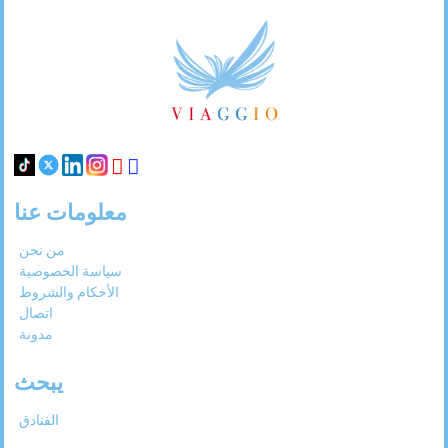
31
30
29
28
27
Footer
Links
معلومات عنا
من نحن
سياسة الخصوصية
الأحكام والشروط
اتصال
مدونة
يبحث
الفنادق