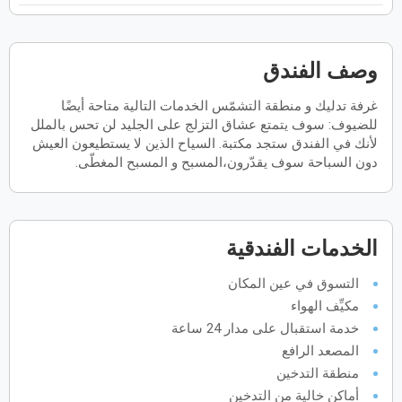
فبراير
2027
الأحد
الاثنين
الثلاثاء
الأربعاء
الخميس
الجمعة
السبت
ح
ن
ث
ر
خ
ج
س
وصف الفندق
غرفة تدليك و منطقة التشمّس الخدمات التالية متاحة أيضًا
للضيوف: سوف يتمتع عشاق التزلج على الجليد لن تحس بالملل
مارس
2027
لأنك في الفندق ستجد مكتبة. السياح الذين لا يستطيعون العيش
دون السباحة سوف يقدّرون،المسبح و المسبح المغطّى.
الأحد
الاثنين
الثلاثاء
الأربعاء
الخميس
الجمعة
السبت
ح
ن
ث
ر
خ
ج
س
أبريل
2027
الخدمات الفندقية
الأحد
الاثنين
الثلاثاء
الأربعاء
الخميس
الجمعة
السبت
ح
ن
ث
ر
خ
ج
س
التسوق في عين المكان
مكيِّف الهواء
خدمة استقبال على مدار 24 ساعة
مايو
2027
المصعد الرافع
منطقة التدخين
الأحد
الاثنين
الثلاثاء
الأربعاء
الخميس
الجمعة
السبت
ح
ن
ث
ر
خ
ج
س
أماكن خالية من التدخين