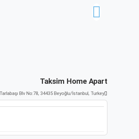
Taksim Home Apart
htar Mahallesi, Tarlabaşı Blv No:78, 34435 Beyoğlu/İstanbul, Turkey