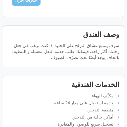
خيارات اخرى
فبراير
2027
الأحد
الاثنين
الثلاثاء
الأربعاء
الخميس
الجمعة
السبت
ح
ن
ث
ر
خ
ج
س
وصف الفندق
مارس
2027
سوف يتمتع عشاق التزلج على الجليد إذا كنت ترغب في جعل
الأحد
الاثنين
الثلاثاء
الأربعاء
الخميس
الجمعة
السبت
رحلتك أكثر راحة، فيمكنك طلب خدمة النقل. مغسلة و التنظيف
ح
ن
ث
ر
خ
ج
س
بالجاف يوجد أيضًا تحت تصرّف الضيوف.
أبريل
2027
الخدمات الفندقية
الأحد
الاثنين
الثلاثاء
الأربعاء
الخميس
الجمعة
السبت
ح
ن
ث
ر
خ
ج
س
مكيِّف الهواء
خدمة استقبال على مدار 24 ساعة
مايو
2027
منطقة التدخين
أماكن خالية من التدخين
الأحد
الاثنين
الثلاثاء
الأربعاء
الخميس
الجمعة
السبت
ح
ن
ث
ر
خ
ج
س
تسجيل سريع للوصول والمغادرة